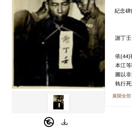
紀念碑
謝丁壬
依(4
本江等
圖以非
執行死
展開全部
其家屬
由為原
陳本江
黃泉託