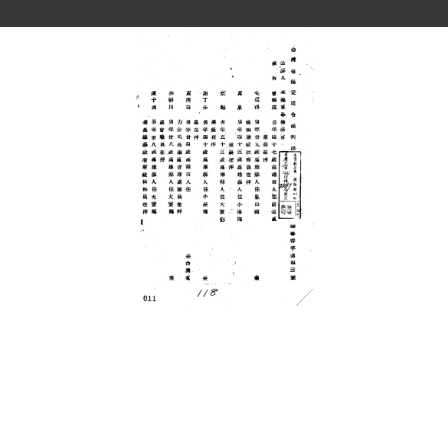
史料
Historical Materials