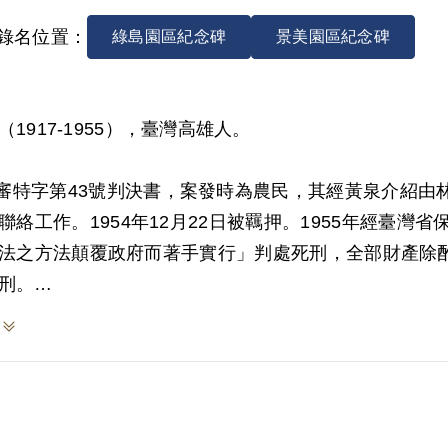
錄名位置：
綠島園區紀念碑
景美園區紀念碑
（1917-1955），臺灣高雄人。
4)審特字第43號判決書，案發時為農民，其經黃泉介紹
聯絡工作。1954年12月22日被羈押。1955年經臺灣
法之方法顛覆政府而著手實行」判處死刑，全部財產除酌留
刑。
於1999年7月向補償基金會提出申請，2001年5月經
判決認定其意圖以非法之方法顛覆政府而著手實行，係
、林三合、林素月之供證為據。惟謝於其偵審理中始終
他兒子向其借貸而非資助叛亂等，原判決均未予詳查敘