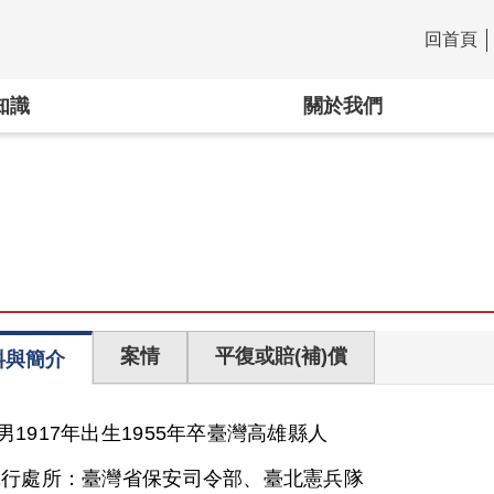
回首頁
:::
知識
關於我們
案情
平復或賠(補)償
料與簡介
男
1917年出生
1955年卒
臺灣
高雄縣人
執行處所：
臺灣省保安司令部、臺北憲兵隊