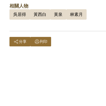
覆政府
相關人物
201
吳居得
黃西白
黃泉
林素月
分享
列印