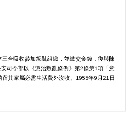
由林三合吸收參加叛亂組織，並繳交金錢，復與陳
省保安司令部以《懲治叛亂條例》第2條第1項「意
其家屬必需生活費外沒收。1955年9月21日
第2屆第8次臨時董事會審核通過予以補償。補償理
以其在保密局之供述與同案被告黃泉、自首分子
否認、提出自白任意性之抗辯，並指出3百元為
明，且繳交金錢亦難認已達意圖以非法之方法顛