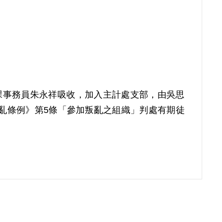
查課事務員朱永祥吸收，加入主計處支部，由吳思
叛亂條例》第5條「參加叛亂之組織」判處有期徒
償理由為就判決所採之證據，僅有其於偵查審理中之
錢可拿，有飯可吃……，而無知被誘。故其等對
古認本案非有實據。