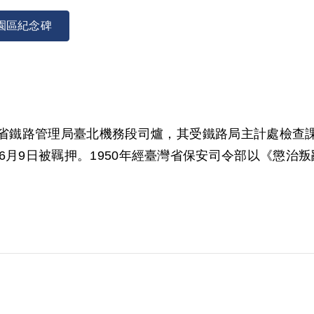
園區紀念碑
為臺灣省鐵路管理局臺北機務段司爐，其受鐵路局主計處檢
年6月9日被羈押。1950年經臺灣省保安司令部以《懲治
00年4月經第1屆第14次董事會審核通過予以補償。補
參加組織時，並不知組織名稱與性質，以為加入後就有
就判決所採證據，無法證明其有參加叛亂組織之行為，