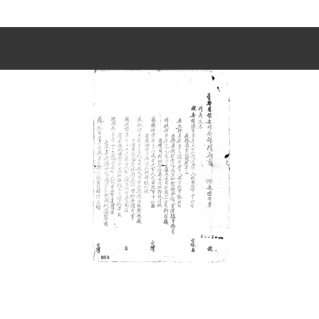
史料
Historical Materials