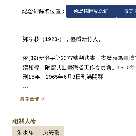
紀念碑錄名位置：
綠島園區紀念碑
景美
鄭添枝（1923-），臺灣新竹人。
依(39)安澄字第2377號判決書，案發時
漢領導，附屬共匪臺灣省工作委員會。1950
刑15年。1965年6月8日刑滿開釋。
其於1999年5月向補償基金會提出申請，20
展開全部
自白及相互間之供述。惟據審判筆錄記載，其
參加之組織並無認識，參加後亦無非法行為。
相關人物
2018年10月經促轉會公告撤銷判決處分。
朱永祥
吳海瑞