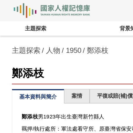
國家人權記憶庫
:::
主題探索
背景
主題探索
人物
1950
鄭添枝
鄭添枝
案情
平復或賠(補)償
基本資料與簡介
鄭添枝
男
1923年出生
臺灣
新竹縣人
羈押/執行處所：
軍法處看守所、原臺灣省保安