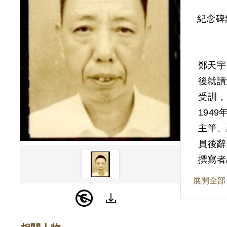
紀念碑
鄭天宇
後就讀
受訓
194
主筆、
員後辭
報》主
撰寫者
鄭天宇
展開全部
就讀福
派書籍
成學業