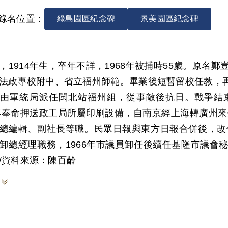
錄名位置：
綠島園區紀念碑
景美園區紀念碑
，1914年生，卒年不詳，1968年被捕時55歲。原
法政專校附中、省立福州師範。畢業後短暫留校任教，
，由軍統局派任閩北站福州組，從事敵後抗日。戰爭結
9年奉命押送政工局所屬印刷設備，自南京經上海轉廣州來
總編輯、副社長等職。民眾日報與東方日報合併後，改任
卸總經理職務，1966年市議員卸任後續任基隆市議會
筆。
/資料來源：陳百齡
係因往昔在福州求學時曾參加共黨而遭判刑，實際上可能
建師範時，因九一八事變發生，擬赴東北參加抗日義勇
，並在報端發表文章鼓吹反對帝國主義，1934年春遭
。1958年臺灣省政府新聞處安全室發送調查局的情報