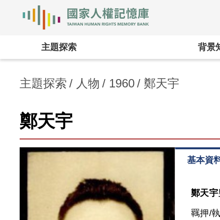
國家人權記憶庫
:::
主題探索
背景
主題探索
人物
1960
鄭天宇
鄭天宇
基本資
鄭天宇
羈押/