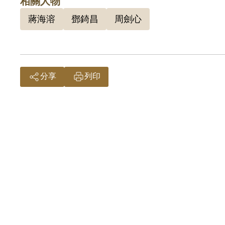
相關人物
密切監
蔣海溶
鄧錡昌
周劍心
人，辦
間曾加
叛亂罪
軍事法
分享
列印
子」、
長期隱
一項判
坪。鄭
年7月
198
金會聲
自白和
組織，