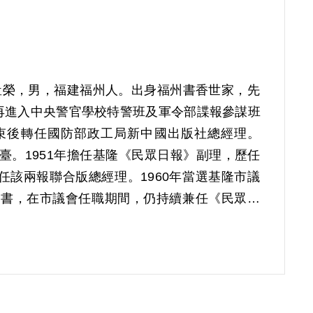
名鄭豈榮，男，福建福州人。出身福州書香世家，先
再進入中央警官學校特警班及軍令部諜報參謀班
束後轉任國防部政工局新中國出版社總經理。
臺。1951年擔任基隆《民眾日報》副理，歷任
該兩報聯合版總經理。1960年當選基隆市議
秘書，在市議會任職期間，仍持續兼任《民眾日
和調查局清除閩派勢力有關。鄭天宇1933年
軍遭學校攔阻，事後和同學共組讀書會，研讀左
福州憲兵逮捕，經親友出面說項後獲釋，返校完
抄件中，通報鄭昔日福州被捕往事，經情治單位