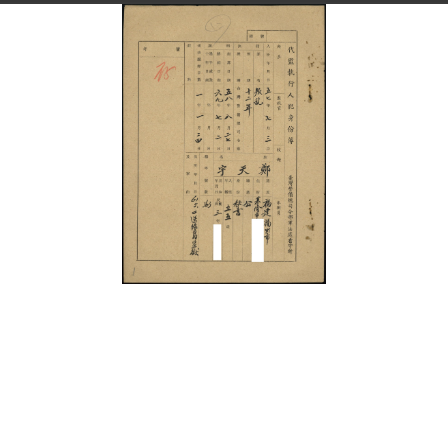
史料
Historical Materials