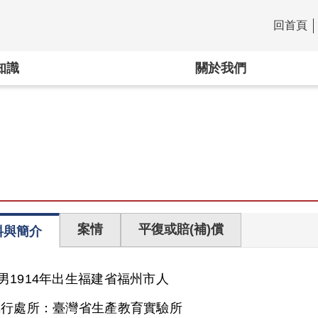
回首頁
:::
知識
關於我們
案情
平復或賠(補)償
料與簡介
男
1914年出生
福建省
福州市人
執行處所：
臺灣省生產教育實驗所