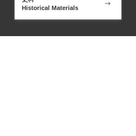
Historical Materials
電話：02-22182438
傳真：02-22182436
Email：memoryservice@nhrm.gov.t
w