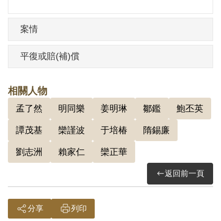
案情
平復或賠(補)償
相關人物
孟了然
明同樂
姜明琳
鄒鑑
鮑丕英
譚茂基
欒謹波
于培椿
隋錫廉
劉志洲
賴家仁
欒正華
返回前一頁
分享
列印