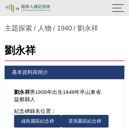
:::
國家人權記憶庫
主題探索
人物
1940
劉永祥
熱門關鍵字：
陳孟和
李舜治
鹿窟事件
安康接待室
劉永祥
新生訓導處
蛋殼畫
送物單
主題探索
基本資料與簡介
背景知識
關於我們
劉永祥
男
1905年出生
1949年卒
山東省
益都縣人
意見信箱
紀念碑錄名位置：
綠島園區紀念碑
景美園區紀念碑