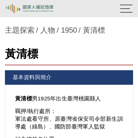
:::
國家人權記憶庫
主題探索
人物
1950
黃清標
熱門關鍵字：
陳孟和
李舜治
鹿窟事件
安康接待室
黃清標
新生訓導處
蛋殼畫
送物單
主題探索
基本資料與簡介
背景知識
關於我們
黃清標
男
1925年出生
臺灣
桃園縣人
羈押/執行處所：
意見信箱
軍法處看守所、原臺灣省保安司令部新生訓
導處（綠島）、國防部臺灣軍人監獄