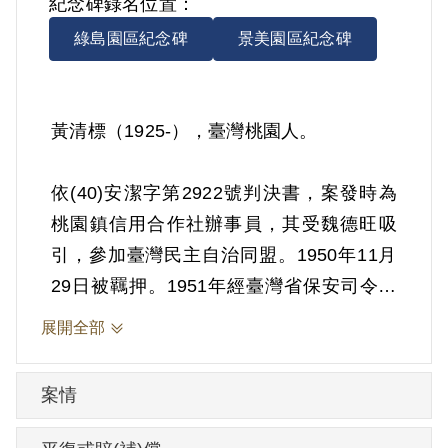
紀念碑錄名位置：
綠島園區紀念碑
景美園區紀念碑
黃清標（1925-），臺灣桃園人。
依(40)安潔字第2922號判決書，案發時為
桃園鎮信用合作社辦事員，其受魏德旺吸
引，參加臺灣民主自治同盟。1950年11月
29日被羈押。1951年經臺灣省保安司令部
以《懲治叛亂條例》第5條「參加叛亂之組
展開全部
織」判處有期徒刑10年。1960年11月6日
刑滿開釋。
案情
其於1999年4月向補償基金會提出申請，