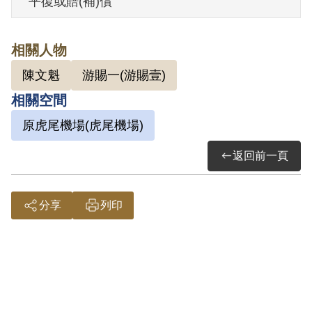
平復或賠(補)償
2000年12月經第1屆第9次臨時董事會審核
通過予以補償。補償理由為原判決認定其
相關人物
參加叛亂組織，惟並未就其等參加該等組
陳文魁
游賜一(游賜壹)
織之性質與目的詳予認定，故認本案非有
相關空間
實據。
2018年10月經促轉會公告撤銷判決處分。
原虎尾機場(虎尾機場)
返回前一頁
分享
列印