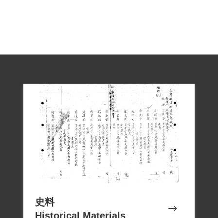
史料
Historical Materials