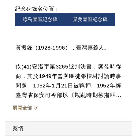
紀念碑錄名位置：
綠島園區紀念碑
景美園區紀念碑
黃振鋒（1928-1996），臺灣嘉義人。
依(41)安潔字第3265號判決書，案發時從
商，其於1949年曾與匪徒張棟材討論時事
問題。1952年1月21日被羈押。1952年經
臺灣省保安司令部以《戡亂時期檢肅匪諜
條例》第8條第1項第2款判處交付感化，期
展開全部
間另以命令定之。1955年12月7日開釋。
案情
其家屬於1999年4月向補償基金會提出申