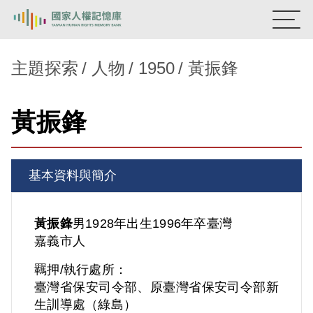
:::
國家人權記憶庫
主題探索
人物
1950
黃振鋒
熱門關鍵字：
陳孟和
李舜治
鹿窟事件
安康接待室
黃振鋒
新生訓導處
蛋殼畫
送物單
主題探索
基本資料與簡介
背景知識
關於我們
黃振鋒
男
1928年出生
1996年卒
臺灣
嘉義市人
意見信箱
羈押/執行處所：
臺灣省保安司令部、原臺灣省保安司令部新
生訓導處（綠島）