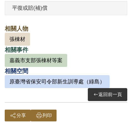
請， 其家屬於1999年5月再次提出申請，
平復或賠(補)償
經補償基金會併案審理，2000年6月經第1
屆第1次臨時董事會審核通過予以補償。補
相關人物
償理由為其與王君、周君等3人參加時事座
張棟材
談會及討論時事之行為，屬思想言論層次
相關事件
問題，故認非有實據。
2018年12月經促轉會公告撤銷判決處分。
嘉義市支部張棟材等案
相關空間
原臺灣省保安司令部新生訓導處（綠島）
返回前一頁
分享
列印