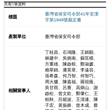
共有
5
筆資料
臺灣省保安司令部41年安潔
字第1949號裁定書
臺灣省保安司令部
丁桂昌、石鴻隆、王銘顯、
林建中、吳炳南、蘇匡模、
方重雄、陳啟楦、鄭淑媛、
賴翠錦、潘英章、李遠容、
張希森、何乃智、何智巧、
周火爐、陳嘉福、羅祖蔭、
吳甘雨、呂賽、高炳山、謝
啟松、曾文欽、鄭肇仁、王
柏秋、呂能波、王清連、陳
子宏、黃振鋒、曾木成、蔡