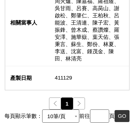
周火爐、陳嘉福、羅祖蔭、
吳甘雨、呂賽、高昺山、謝
啟松、鄭肇仁、王柏秋、呂
能波、王清連、陳子宏、黃
振鋒、曾木成、蔡讚燦、羅
安澤、施華嶽、葉天佑、張
秉言、蘇生、鄭份、林夏、
李送、沈富、鍾茂金、陳
田、林清亮
411129
前一頁
1
後一頁
每頁顯示筆數：
前往
頁
GO
10筆/頁