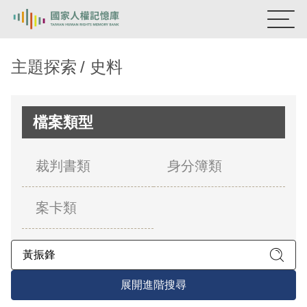
:::
國家人權記憶庫
主題探索
史料
熱門關鍵字：
陳孟和
李舜治
鹿窟事件
安康接待室
新生訓導處
蛋殼畫
送物單
檔案類型
主題探索
裁判書類
身分簿類
背景知識
案卡類
關於我們
意見信箱
展開進階搜尋