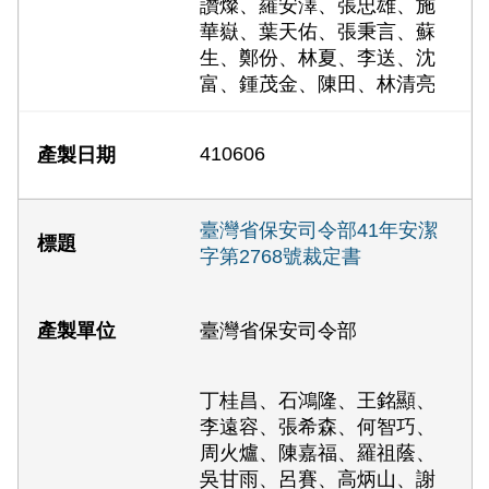
讚燦、羅安澤、張忠雄、施
華嶽、葉天佑、張秉言、蘇
生、鄭份、林夏、李送、沈
富、鍾茂金、陳田、林清亮
410606
臺灣省保安司令部41年安潔
字第2768號裁定書
臺灣省保安司令部
丁桂昌、石鴻隆、王銘顯、
李遠容、張希森、何智巧、
周火爐、陳嘉福、羅祖蔭、
吳甘雨、呂賽、高炳山、謝