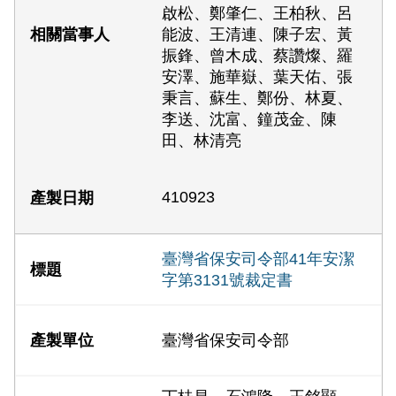
啟松、鄭肇仁、王柏秋、呂
能波、王清連、陳子宏、黃
振鋒、曾木成、蔡讚燦、羅
安澤、施華嶽、葉天佑、張
秉言、蘇生、鄭份、林夏、
李送、沈富、鐘茂金、陳
田、林清亮
410923
臺灣省保安司令部41年安潔
字第3131號裁定書
臺灣省保安司令部