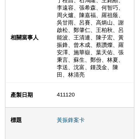
丁桂昌、石鴻隆、王銘顯、
李遠容、張希森、何智巧、
周火爐、陳嘉福、羅祖蔭、
吳甘雨、呂賽、高炳山、謝
啟松、鄭肇仁、王柏秋、呂
能波、王清連、陳子宏、黃
振鋒、曾木成、蔡讚燦、羅
安澤、施華嶽、葉天佑、張
秉言、蘇生、鄭份、林夏、
李送、沈富、鍾茂金、陳
田、林清亮
411120
黃振鋒案卡