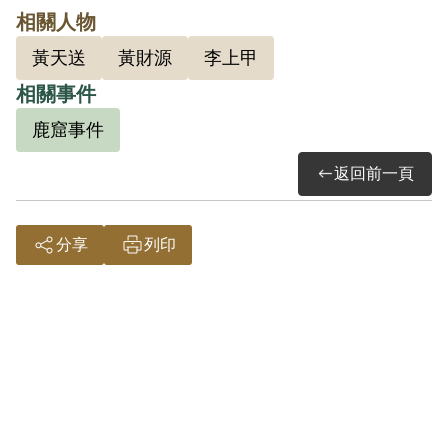
通過予以補償。補償理由為原判決事實欄
相關人物
並無記載其有任何不法行為，僅於理由中
黃天送
黃財源
李上甲
以其與匪幹李上甲接近，且其兄黃財源等
相關事件
又均係另案判刑之匪徒，耳濡目染，思想
難免受有匪化毒素，認有交付感化，以資
鹿窟事件
糾正之必要，屬思想層次問題，故認本案
返回前一頁
非有實據。
2018年12月經促轉會公告撤銷判決處分。
分享
列印