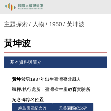
:::
國家人權記憶庫
主題探索
人物
1950
黃坤波
熱門關鍵字：
陳孟和
李舜治
鹿窟事件
安康接待室
黃坤波
新生訓導處
蛋殼畫
送物單
主題探索
基本資料與簡介
背景知識
關於我們
黃坤波
男
1937年出生
臺灣
臺北縣人
羈押/執行處所：
臺灣省生產教育實驗所
意見信箱
紀念碑錄名位置：
綠島園區紀念碑
景美園區紀念碑