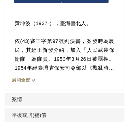
黃坤波（1937-），臺灣臺北人。
依(43)審三字第97號判決書，案發時為農
民，其經王新發介紹，加入「人民武裝保
衛隊」為隊員。1953年3月26日被羈押。
1954年經臺灣省保安司令部以《戡亂時期
檢肅匪諜條例》第8條第1項第2款判決交付
展開全部
感化期間另以命令定之。1955年5月24日交
付感化。1958年6月30日開釋。
案情
其於1999年7月向補償基金會提出申請，
平復或賠(補)償
2001年7月經第2屆第10次臨時董事會審核