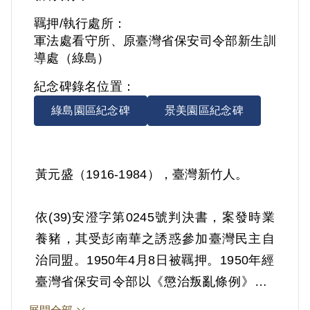
羈押/執行處所：
軍法處看守所、原臺灣省保安司令部新生訓
導處（綠島）
紀念碑錄名位置：
綠島園區紀念碑
景美園區紀念碑
黃元盛（1916-1984），臺灣新竹人。
依(39)安澄字第0245號判決書，案發時業
養豬，其受彭南華之誘惑參加臺灣民主自
治同盟。1950年4月8日被羈押。1950年經
臺灣省保安司令部以《懲治叛亂條例》第5
條「參加叛亂之組織」判處有期徒刑13