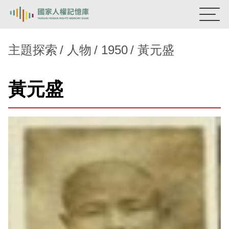
:::
國家人權記憶庫
主題探索
人物
1950
黃元盛
熱門關鍵字：
陳孟和
李舜治
鹿窟事件
安康接待室
黃元盛
新生訓導處
蛋殼畫
送物單
主題探索
背景知識
關於我們
意見信箱