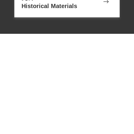
Historical Materials
電話：02-22182438
傳真：02-22182436
Email：memoryservice@nhrm.gov.t
w