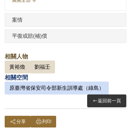
展開全部
年。1963年4月7日刑滿開釋。
案情
其家屬於1999年7月向補償基金會提出申
請，2001年7月經第2屆第10次臨時董事會
平復或賠(補)償
審核通過予以補償。補償理由為原判決認
定其參加叛亂之組織，僅依其在偵審中之
相關人物
自白為唯一依據，此外無其他具體佐證，
黃裕煥
劉福壬
故認本案非有實據。
相關空間
2018年10月經促轉會公告撤銷判決處分。
原臺灣省保安司令部新生訓導處（綠島）
返回前一頁
分享
列印