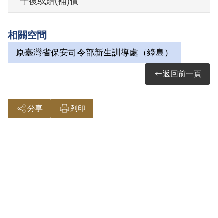
平復或賠(補)償
其於1999年4月向補償基金會提出申請，
2000年12月經第1屆第23次董事會審核通
相關空間
過予以補償。補償理由為原判決認定其與
原臺灣省保安司令部新生訓導處（綠島）
張戊已、林烟飛參加叛亂組織，係因其等
參加集會，討論青年、國際及婦女問題，
返回前一頁
研讀書刊等行為，惟該行為應屬言論思想
層次問題，且原判決對其等所參加之組織
分享
列印
性質未予查證，其亦無具體之叛亂計劃與
作為，無其他證據證明此組織為叛亂組
織，故應認本案非有實據。
2018年10月經促轉會公告撤銷判決處分。