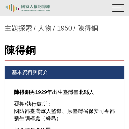
:::
國家人權記憶庫
主題探索
人物
1950
陳得銅
熱門關鍵字：
陳孟和
李舜治
鹿窟事件
安康接待室
陳得銅
新生訓導處
蛋殼畫
送物單
主題探索
基本資料與簡介
背景知識
關於我們
陳得銅
男
1929年出生
臺灣
臺北縣人
羈押/執行處所：
意見信箱
國防部臺灣軍人監獄、原臺灣省保安司令部
新生訓導處（綠島）