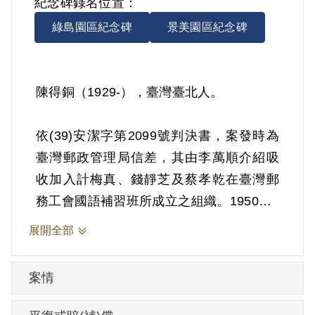
紀念碑錄名位置：
綠島園區紀念碑
景美園區紀念碑
陳得銅（1929-），臺灣臺北人。
依(39)安潔字第2099號判決書，案發時為
臺灣郵政管理局信差，其由李萬順介紹吸
收加入計梅真、錢靜芝及蔡孝乾在臺灣郵
務工會國語補習班所成立之組織。1950年3
月10日被羈押。1950年經臺灣省保安司令
展開全部
部以《懲治叛亂條例》第5條「參加叛亂之
組織」判處有期徒刑7年。1957年3月9日刑
案情
滿開釋。