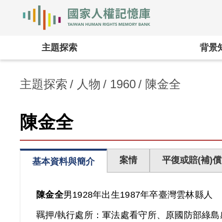
國家人權記憶庫
:::
主題探索
背景
主題探索
人物
1960
陳金全
陳金全
案情
平復或賠(補)償
基本資料與簡介
陳金全
男
1928年出生
1987年卒
臺灣
雲林縣人
羈押/執行處所：
軍法處看守所、原國防部綠島