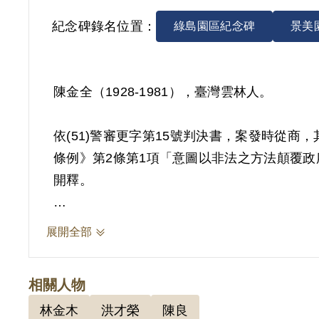
紀念碑錄名位置：
綠島園區紀念碑
景美
陳金全（1928-1981），臺灣雲林人。
依(51)警審更字第15號判決書，案發時從商
條例》第2條第1項「意圖以非法之方法顛覆政
開釋。
其家屬於1999年4月向補償基金會提出申請，
展開全部
償。補償理由為原判決所採之證據，其之自白
據。
相關人物
2018年10月經促轉會公告撤銷判決處分。
林金木
洪才榮
陳良