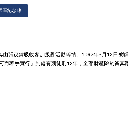
園區紀念碑
，其由張茂鐘吸收參加叛亂活動等情。1962年3月12日被
府而著手實行」判處有期徒刑12年，全部財產除酌留其家屬
其家屬於同月再次提出申請，經補償基金會併案審理，20
、共同被告間之供述、電報原件及青年黨入黨登記表等