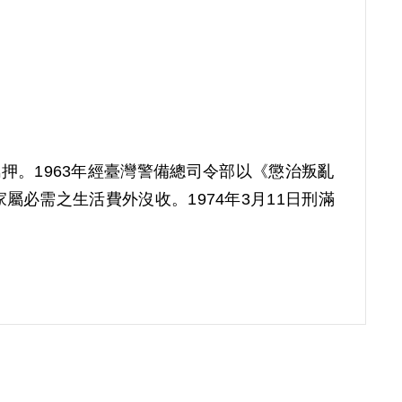
羈押。1963年經臺灣警備總司令部以《懲治叛亂
必需之生活費外沒收。1974年3月11日刑滿
00年5月經第1屆第15次董事會審核通過予以補
尚不足以認定已達著手實行之階段，故認非有實