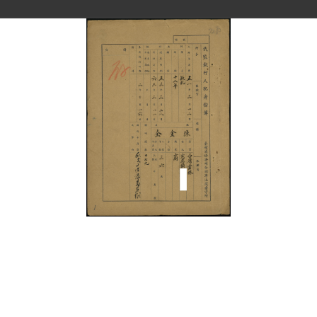
史料
Historical Materials