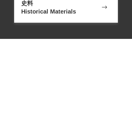
史料
Historical Materials
電話：02-22182438
傳真：02-22182436
Email：memoryservice@nhrm.gov.t
w