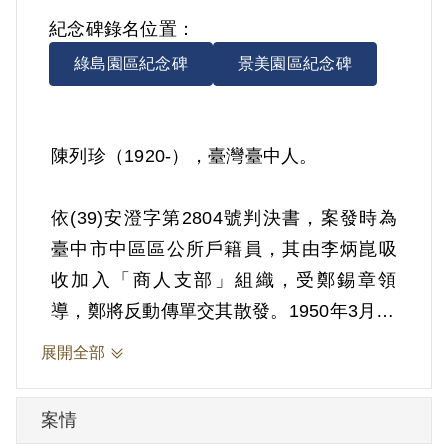
紀念碑錄名位置：
綠島園區紀念碑
景美園區紀念碑
陳列珍（1920-），臺灣臺中人。
依(39)安澄字第2804號判決書，案發時為
臺中市中區區公所戶籍員，其由李炳崑吸
收加入「商人支部」組織，受鄭錫章領
導，鄭將反動傳單交其散發。1950年3月19
日被羈押。1950年經臺灣省保安司令部以
展開全部
《懲治叛亂條例》第2條第1項「共同意圖
以非法之方法顛覆政府而著手實行」判處
案情
無期徒刑，財產除酌留其家屬必需生活費