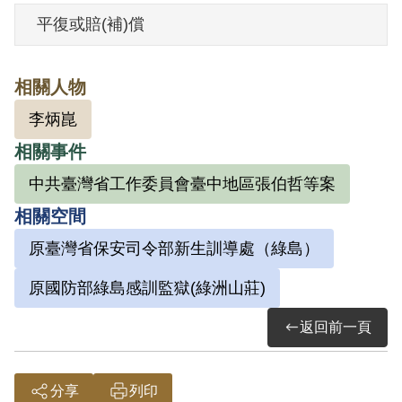
外全部沒收。1984年1月21日假釋。
平復或賠(補)償
其於1999年5月向補償基金會提出申請，
相關人物
2001年4月經第2屆第6次臨時董事會審核通
李炳崑
過予以補償。補償理由為原判決認定其意
相關事件
圖以非法之方法顛覆政府而著手實行，係
以其之自白及同案被告李炳崑等之供述為
中共臺灣省工作委員會臺中地區張伯哲等案
據。惟原判決對「商人支部」組織之性
相關空間
質、目的及散發之傳單內容均詳予查證敘
原臺灣省保安司令部新生訓導處（綠島）
明，縱認其有散發傳單之行為，亦難認已
原國防部綠島感訓監獄(綠洲山莊)
達意圖以非法之方法顛覆政府而著手實行
之階段，故認本案非有實據。
返回前一頁
2018年10月經促轉會公告撤銷判決處分。
分享
列印