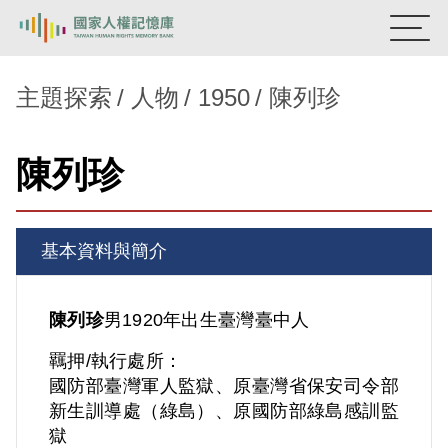
:::
國家人權記憶庫
主題探索
人物
1950
陳列珍
熱門關鍵字：
陳孟和
李舜治
鹿窟事件
安康接待室
陳列珍
新生訓導處
蛋殼畫
送物單
主題探索
基本資料與簡介
背景知識
關於我們
陳列珍
男
1920年出生
臺灣
臺中人
羈押/執行處所：
意見信箱
國防部臺灣軍人監獄、原臺灣省保安司令部
新生訓導處（綠島）、原國防部綠島感訓監
獄