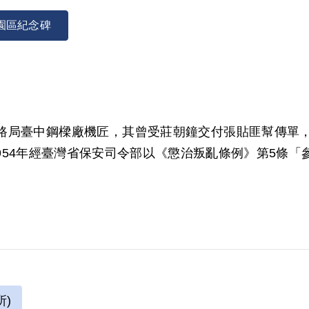
園區紀念碑
灣鐵路局臺中鋼樑廠機匠，其曾受莊朝鐘交付張貼匪幫傳
1954年經臺灣省保安司令部以《懲治叛亂條例》第5條「參
00年11月經第1屆第8次臨時董事會審核通過予以補償
繳交自傳，難認其有參加叛亂組織之行為，故認非有實
)