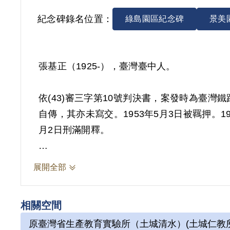
紀念碑錄名位置：
綠島園區紀念碑
景美
張基正（1925-），臺灣臺中人。
依(43)審三字第10號判決書，案發時為臺
自傳，其亦未寫交。1953年5月3日被羈押。
月2日刑滿開釋。
其於1999年4月向補償基金會提出申請，20
展開全部
莊某交付之傳單既未張貼，亦未聽從莊某指示
2019年2月經促轉會公告撤銷判決處分。
相關空間
原臺灣省生產教育實驗所（土城清水）(土城仁教所