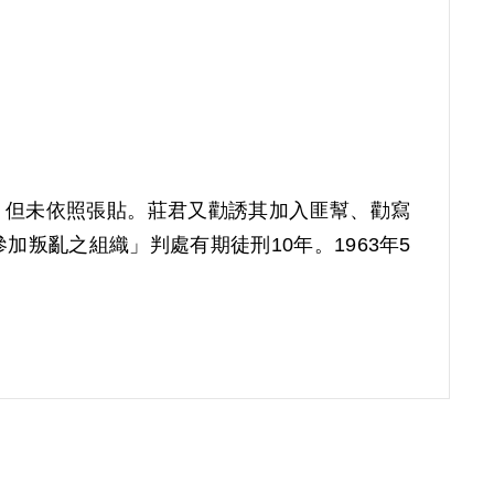
單，但未依照張貼。莊君又勸誘其加入匪幫、勸寫
加叛亂之組織」判處有期徒刑10年。1963年5
。補償理由為其雖口頭答應莊某要參加匪幫組織，但
據。