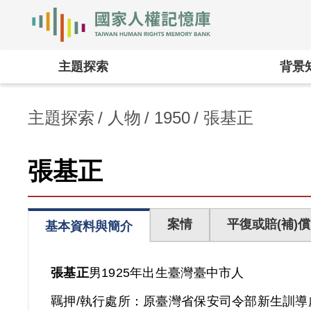
國家人權記憶庫
:::
主題探索
背景
主題探索
人物
1950
張基正
張基正
案情
平復或賠(補)償
基本資料與簡介
張基正
男
1925年出生
臺灣
臺中市人
羈押/執行處所：
原臺灣省保安司令部新生訓導