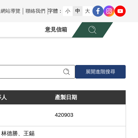
網站導覽
聯絡我們
字體：
小
中
大
意見信箱
展開進階搜尋
事人
產製日期
420903
、林德勝、王錫