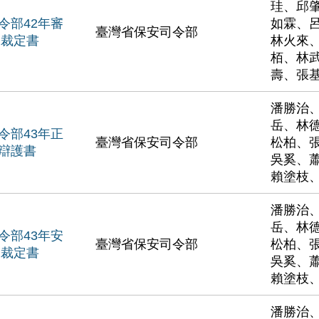
珪、邱
令部42年審
如霖、
臺灣省保安司令部
號裁定書
林火來
栢、林
壽、張
潘勝治
岳、林
令部43年正
臺灣省保安司令部
松柏、
辯護書
吳奚、
賴塗枝
潘勝治
岳、林
令部43年安
臺灣省保安司令部
松柏、
號裁定書
吳奚、
賴塗枝
潘勝治