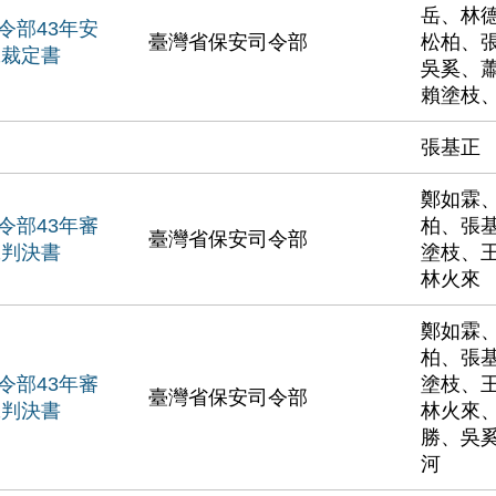
岳、林
令部43年安
臺灣省保安司令部
松柏、
號裁定書
吳奚、
賴塗枝
張基正
鄭如霖
令部43年審
柏、張
臺灣省保安司令部
號判決書
塗枝、
林火來
鄭如霖
柏、張
令部43年審
塗枝、
臺灣省保安司令部
號判決書
林火來
勝、吳
河