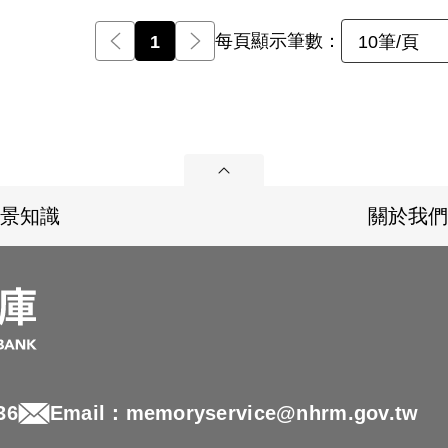
每頁顯示筆數：
前一頁
1
後一頁
10筆/頁
展開
景知識
關於我們
36
Email：memoryservice@nhrm.gov.tw