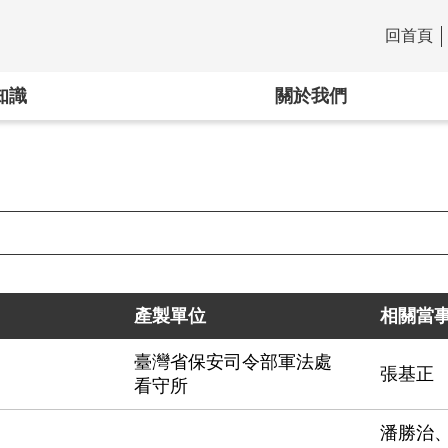
回首頁
:::
知識
關於我們
產製單位
相關當
臺灣省保安司令部軍法處
張基正
看守所
潘勝治