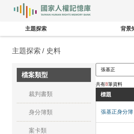
國家人權記憶庫
:::
主題探索
背景
主題探索
史料
檔案類型
共有
8
筆資料
裁判書類
標題
身分簿類
張基正身分簿
案卡類