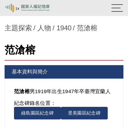
:::
國家人權記憶庫
主題探索
人物
1940
范滄榕
熱門關鍵字：
陳孟和
李舜治
鹿窟事件
安康接待室
范滄榕
新生訓導處
蛋殼畫
送物單
主題探索
基本資料與簡介
背景知識
關於我們
范滄榕
男
1919年出生
1947年卒
臺灣
宜蘭人
紀念碑錄名位置：
意見信箱
綠島園區紀念碑
景美園區紀念碑