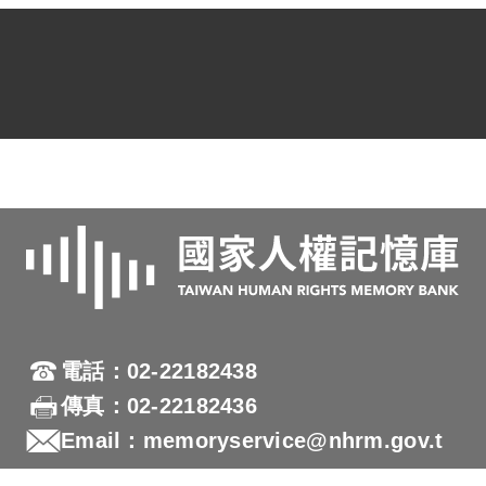
電話：02-22182438
傳真：02-22182436
Email：memoryservice@nhrm.gov.t
w