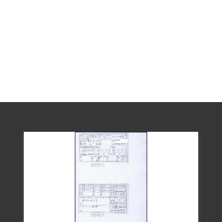
刊閱讀。
到6月多時，林麗南家屬仍不知道其去向。
其後一度被移送到軍法處，一間舍房收容
約70至80人。隔天則移送到新店舊戲院改
成的軍人監獄。家人可以送東西來，但不
可會面。其後又被送至軍法處看守所，與
高添丁等人同房。在軍事法庭中沒有辯護
人也沒有人旁聽，只有一位法官。
1950年經臺灣省保安司令部軍法處審判官
鄭有齡做成（39）安潔字第2204號判決，
認為林麗南於1948年夏，參與叛亂之組織
「臺北市工作委員會菸酒專賣局支部」，
並介紹陳海清加入，違反《懲治叛亂條
例》第五條，供認參加並介紹他人加入，
判處有期徒刑12年，褫奪公權7年。幾個月