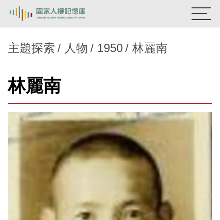
:::
國家人權記憶庫
主題探索
人物
1950
林麗南
熱門關鍵字：
陳孟和
李舜治
鹿窟事件
安康接待室
林麗南
新生訓導處
蛋殼畫
送物單
主題探索
背景知識
關於我們
意見信箱