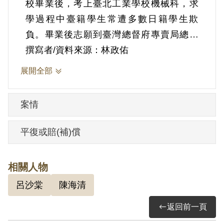
校畢業後，考上臺北工業學校機械科，求
學過程中臺籍學生常遭多數日籍學生欺
負。畢業後志願到臺灣總督府專賣局總局
工作。專賣局對日籍與臺籍員工有差別待
撰寫者/資料來源：林政佑
遇。日治時期結束後，林麗南持續在專賣
展開全部
局工作，為第四科技士。公賣局中針對外
省籍與本省籍員工也有差別待遇。二二八
案情
事件後，林麗南對於國民黨政府有了更清
楚的認識。1950年5月13日下午4點，特務
平復或賠(補)償
到第二酒廠找林麗南，帶其回總局找楊允
隸局長，楊允隸詢問林麗南是否做過不法
相關人物
的事情？要林麗南與特務同行，到保密局
呂沙棠
陳海清
南所。
不知逮捕事由的林麗南被收容在獨房中，
返回前一頁
舍房關了八至九人，同房的還有簡吉。一