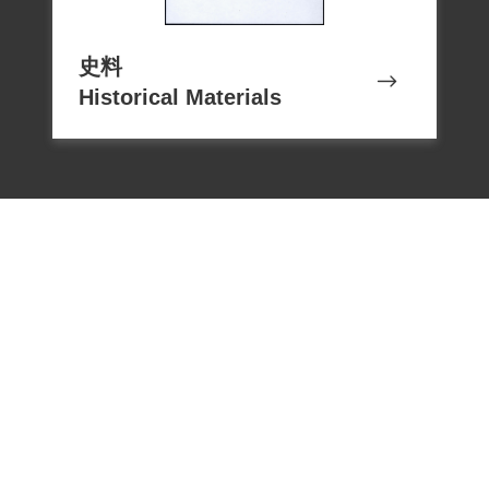
後，從基隆港出發，被送往綠島新生訓導
處，在10多小時的過程中有看到毒打、食
史料
Historical Materials
物非常不好、沒有喝水的狀況。在新生訓
導處中屬於第二大隊第五中隊，與楊逵同
班。在綠島期間接受思想改造與勞動，曾
因伙食非常難吃而要求改善，雖然有人因
此被處罰關碉堡，但最後抵抗成功。1962
年7月出獄，有遭到延長收容。出獄後與德
國力士樂內田油壓機事業合作，創業有
成。
林麗南本人於1999年5月13日向補償基金會
提出補償申請，2001年5月19日經第二屆第
七次臨時董事會審核通過予以補償。補償
電話：02-22182438
理由為原判決認定林君參加叛亂之組織，
傳真：02-22182436