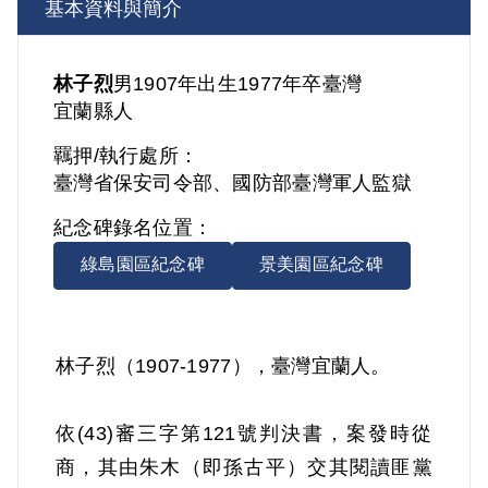
基本資料與簡介
林子烈
男
1907年出生
1977年卒
臺灣
宜蘭縣人
羈押/執行處所：
臺灣省保安司令部、國防部臺灣軍人監獄
紀念碑錄名位置：
綠島園區紀念碑
景美園區紀念碑
林子烈（1907-1977），臺灣宜蘭人。
依(43)審三字第121號判決書，案發時從
商，其由朱木（即孫古平）交其閱讀匪黨