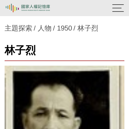
:::
國家人權記憶庫
主題探索
人物
1950
林子烈
熱門關鍵字：
陳孟和
李舜治
鹿窟事件
安康接待室
林子烈
新生訓導處
蛋殼畫
送物單
主題探索
背景知識
關於我們
意見信箱