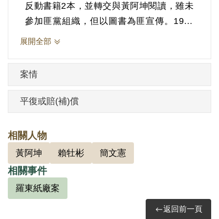
反動書籍2本，並轉交與黃阿坤閱讀，雖未
參加匪黨組織，但以圖書為匪宣傳。1952
年9月1日被羈押。1954年經臺灣省保安司
展開全部
令部以《懲治叛亂條例》第7條「以文字、
圖書、演說為有利於叛徒之宣傳」判處有
案情
期徒刑7年。1959年8月31日刑期結束，9
月1日開釋。
平復或賠(補)償
其家屬於2000年8月向補償基金會提出申
相關人物
請，2002年5月經第2屆第18次董監事會審
黃阿坤
賴牡彬
簡文憲
核通過予以補償。補償理由為原判決認定
相關事件
其以圖書為有利於叛徒之宣傳，係以其之
自白及另案被告黃阿坤之供述為據。惟原
羅東紙廠案
判決對黃阿坤所交付之「綜合文摘」未見
返回前一頁
扣案，其內容均未詳查敘明，此外無其他