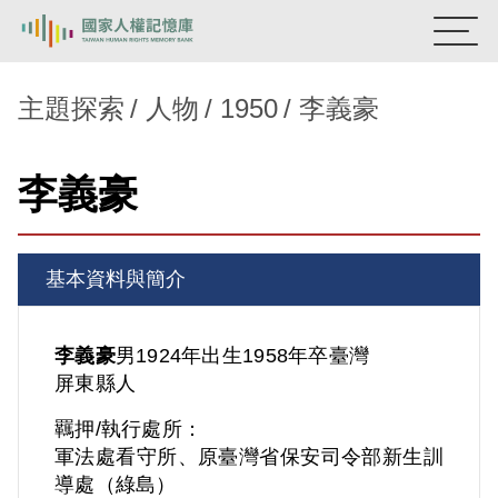
:::
國家人權記憶庫
主題探索
人物
1950
李義豪
熱門關鍵字：
陳孟和
李舜治
鹿窟事件
安康接待室
李義豪
新生訓導處
蛋殼畫
送物單
主題探索
基本資料與簡介
背景知識
關於我們
李義豪
男
1924年出生
1958年卒
臺灣
屏東縣人
意見信箱
羈押/執行處所：
軍法處看守所、原臺灣省保安司令部新生訓
導處（綠島）