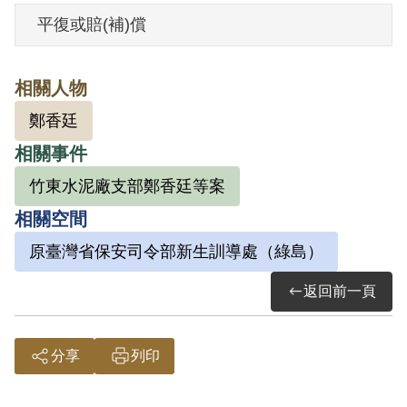
平復或賠(補)償
其家屬於2000年3月向補償基金會提出申
請，2001年11月經第2屆第14次臨時董事
相關人物
會審核通過予以補償。補償理由為原判決
鄭香廷
認其受匪徒劉興炎等思想教育，閱讀左傾
相關事件
書籍，雖尚不能證明有參加組織情事，然
思想已非純正，應予交付感化，屬思想層
竹東水泥廠支部鄭香廷等案
次問題，故認本案非有實據。
相關空間
2018年12月經促轉會公告撤銷判決處分。
原臺灣省保安司令部新生訓導處（綠島）
返回前一頁
分享
列印