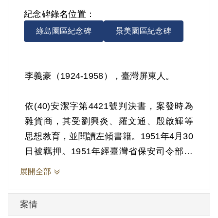
紀念碑錄名位置：
綠島園區紀念碑
景美園區紀念碑
李義豪（1924-1958），臺灣屏東人。
依(40)安潔字第4421號判決書，案發時為
雜貨商，其受劉興炎、羅文通、殷啟輝等
思想教育，並閱讀左傾書籍。1951年4月30
日被羈押。1951年經臺灣省保安司令部以
《戡亂時期檢肅匪諜條例》第8條第1項第2
展開全部
款判處交付感化，其期間另以命令行之。
1952年3月4日交付感化。1955年8月24日
案情
開釋。