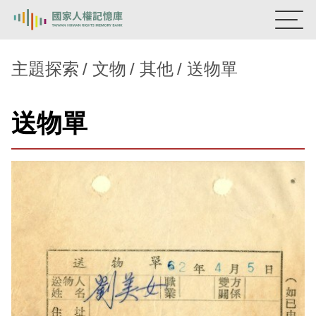
:::
國家人權記憶庫
主題探索
文物
其他
送物單
熱門關鍵字：
陳孟和
李舜治
鹿窟事件
安康接待室
送物單
新生訓導處
蛋殼畫
送物單
主題探索
背景知識
關於我們
意見信箱