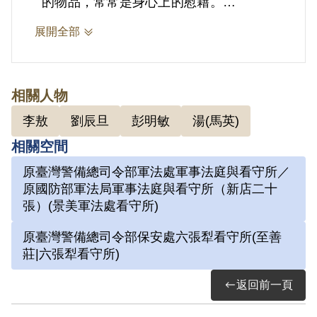
的物品，常常是身心上的慰藉。
展開全部
2.劉辰旦(1937-)，臺灣臺南人。1971年
因涉「彭明敏案」、「臺南美國新聞處爆
炸案」、「李敖案」被捕，時任水泥公司
相關人物
屏東營業所管理員；被捕後拘禁於警備總
李敖
劉辰旦
彭明敏
湯(馬英)
司令部保安總處地下室及六張犁看守所進
相關空間
行偵訊長達近一年。1972年移送景美軍
原臺灣警備總司令部軍法處軍事法庭與看守所／
法處看守所，判決結果處以15年有期徒
原國防部軍法局軍事法庭與看守所（新店二十
刑。服刑期間因美術老師婉拒函授，決意
張）(景美軍法處看守所)
自學繪畫及書法。每日早晚以牢房廁所門
原臺灣警備總司令部保安處六張犁看守所(至善
板為桌，開始獄中書畫生涯。獄中囚禁於
莊|六張犁看守所)
六號牢房，在狹小的方形牢獄中，房內六
返回前一頁
個面構築出一塊個人場域，乃自稱「六大
山人」。1975年經上訴及國際特赦組織