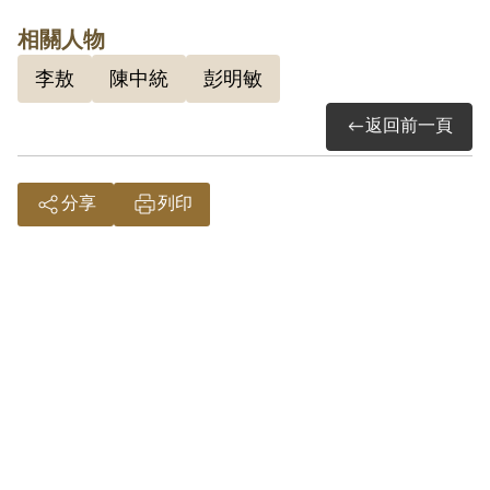
歲時隨父親赴日，小學時才回到臺灣。就
相關人物
讀成功高中時，和陳映真是同班同學，因
李敖
陳中統
彭明敏
此奠下深厚的同學情誼。1955年考上臺
返回前一頁
大農學院，1956年則考入高雄醫學院，
1962年畢業。1963年赴日攻讀醫學。在
日本岡山大學時，經前臺大農學院李宗藩
分享
列印
同學介紹認識「臺灣青年獨立聯盟」的主
席辜寬敏及其成員，這時彭明敏的「臺灣
人民自救宣言」事件已經發生，後來決定
由陳中統於1968年10月回臺灣探親時，
夾帶幾百份的「臺灣人民自救宣言」回臺
灣，後來這件事也為情治單位所掌握。
1969年2月6日返臺結婚後，旋即在2月21
日遭到逮捕，判刑15年。1969年7月21日