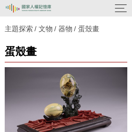
:::
國家人權記憶庫
主題探索
文物
器物
蛋殼畫
熱門關鍵字：
陳孟和
李舜治
鹿窟事件
安康接待室
蛋殼畫
新生訓導處
蛋殼畫
送物單
主題探索
背景知識
關於我們
意見信箱