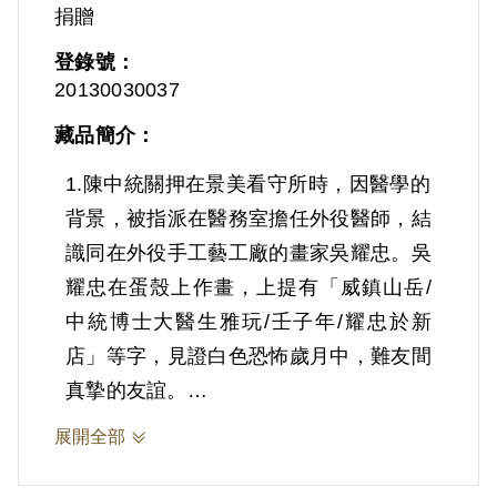
捐贈
登錄號：
20130030037
藏品簡介：
1.陳中統關押在景美看守所時，因醫學的
背景，被指派在醫務室擔任外役醫師，結
識同在外役手工藝工廠的畫家吳耀忠。吳
耀忠在蛋殼上作畫，上提有「威鎮山岳/
中統博士大醫生雅玩/壬子年/耀忠於新
店」等字，見證白色恐怖歲月中，難友間
真摯的友誼。
展開全部
2.陳中統(1937-)，臺灣彰化人。其父親
棄教師職位赴日攻讀醫學，於是陳中統4