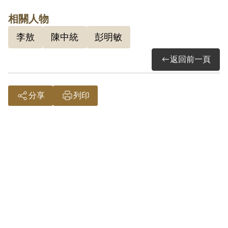
讀成功高中時，和陳映真是同班同學，因
相關人物
此奠下深厚的同學情誼。1955年考上臺
李敖
陳中統
彭明敏
大農學院，1956年則考入高雄醫學院，
返回前一頁
1962年畢業。1963年赴日攻讀醫學。在
日本岡山大學時，經前臺大農學院李宗藩
同學介紹認識「臺灣青年獨立聯盟」的主
分享
列印
席辜寬敏及其成員，這時彭明敏的「臺灣
人民自救宣言」事件已經發生，後來決定
由陳中統於1968年10月回臺灣探親時，
夾帶幾百份的「臺灣人民自救宣言」回臺
灣，後來這件事也為情治單位所掌握。
1969年2月6日返臺結婚後，旋即在2月21
日遭到逮捕，判刑15年。1969年7月21日
陳中統由六張犁警備總部被移送到景美看