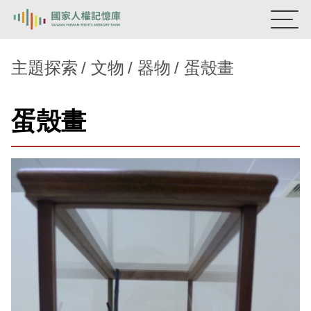
:::
國家人權記憶庫
主題探索
文物
器物
蛋殼畫
熱門關鍵字：
陳孟和
李舜治
鹿窟事件
安康接待室
蛋殼畫
新生訓導處
蛋殼畫
送物單
主題探索
背景知識
關於我們
意見信箱