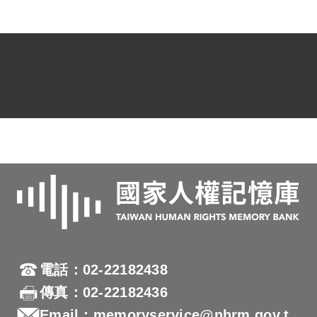
守所，在看守所期間擔任醫護室的外役。
1970到1972年期間，因擔任醫護室工作
之便，行動較自由，而且有受刑人的基本
資料，因此協助抄錄政治犯名單，交到海
外公開。最後這份名單由李敖的弟弟及一
位日本友人帶到日本，因此國際特赦組織
才根據此名單公開。經1975年減刑，
1979年出獄，共服刑10年。陳中統出獄
後在其父親所開設的中和診所（朝安診
所）執業。
電話：02-22182438
傳真：02-22182436
參考資料：
Email：memoryservice@nhrm.gov.t