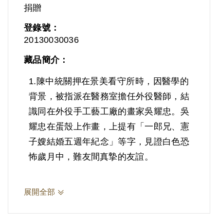
捐贈
登錄號：
20130030036
藏品簡介：
1.陳中統關押在景美看守所時，因醫學的
背景，被指派在醫務室擔任外役醫師，結
識同在外役手工藝工廠的畫家吳耀忠。吳
耀忠在蛋殼上作畫，上提有「一郎兄、憲
子嫂結婚五週年紀念」等字，見證白色恐
怖歲月中，難友間真摯的友誼。
2.陳中統(1937-)，臺灣彰化人。其父親
展開全部
棄教師職位赴日攻讀醫學，於是陳中統4
歲時隨父親赴日，小學時才回到臺灣。就