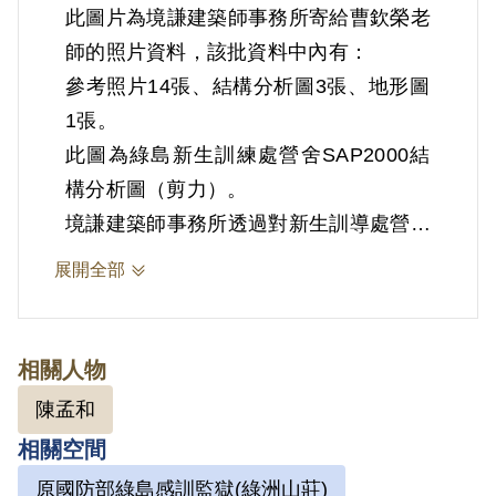
此圖片為境謙建築師事務所寄給曹欽榮老
師的照片資料，該批資料中內有：
參考照片14張、結構分析圖3張、地形圖
1張。
此圖為綠島新生訓練處營舍SAP2000結
構分析圖（剪力）。
境謙建築師事務所透過對新生訓導處營舍
檔案照片的結構分析，模擬繪製出新生訓
展開全部
導處營舍建築結構，對之後重建綠島園區
第三大隊展示區提供了建築專業的知識，
此外，已故政治受難者陳孟和的回憶及專
相關人物
業意見，也對第三大隊展示區的重建扮演
陳孟和
了關鍵角色。
相關空間
曹欽榮先生的台灣遊藝設計公司於2001
原國防部綠島感訓監獄(綠洲山莊)