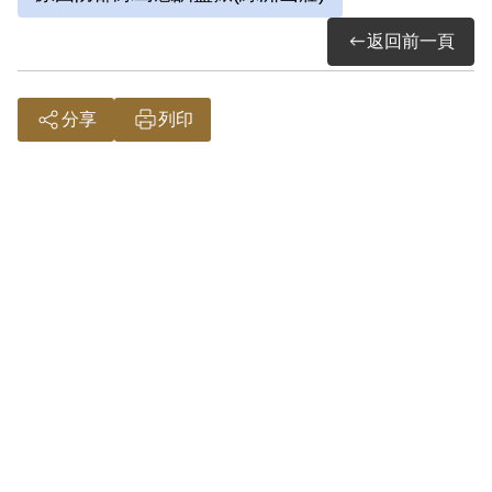
年接受政府委託整建綠島綠洲山莊(國防
部綠島感訓監獄)，過程中透過對政治受
返回前一頁
難者的訪談得知綠島曾有過關押政治犯的
新生訓導處(當時新生訓導處以多年失修
分享
列印
已不復存在，僅留下斷垣殘壁)，同時期
1950年代的政治受難者團體也呼籲政府
應將新生訓導處遺址劃入綠島園區範圍
內，因此曹先生著手大量訪談政治受難
者，並收集新生訓導處相關檔案及資料。
詮釋者：梁正杰