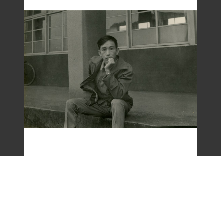
梁令惠友人獨照