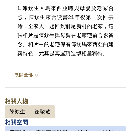
1.陳欽生回馬來西亞時與母親於老家合
照，陳欽生來台讀書21年後第一次回去
時，全家人一起回到獅尾新村的老家，這
張相片是陳欽生與母親在老家宅前合影留
念。相片中的老宅保有傳統馬來西亞的建
築特色，尤其是其屋頂造型相當獨特。
2.陳欽生1949年生於馬來西亞，祖籍廣
展開全部
東梅縣，客家人，僑居馬來西亞霹靂州怡
保市，1967年來臺灣，以僑生身分就讀
成功大學化工系。求學期間，因1971年
相關人物
臺南市美國新聞處發生爆炸案，被羅織成
陳欽生
謝聰敏
為主謀，後因美新處爆炸案由謝聰敏等人
相關空間
扛起後，警總轉以共產黨罪名起訴陳欽