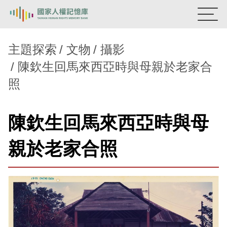
:::
國家人權記憶庫
主題探索
文物
攝影
陳欽生回馬來西亞時與母親於老家合
熱門關鍵字：
陳孟和
李舜治
鹿窟事件
安康接待室
照
新生訓導處
蛋殼畫
送物單
主題探索
陳欽生回馬來西亞時與母
背景知識
親於老家合照
關於我們
意見信箱