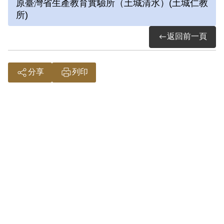
原臺灣省生產教育實驗所（土城清水）(土城仁教
生，後遭判有期徒刑十二年。前後曾關押
所)
於景美看守所、綠島、土城仁教所等地。
返回前一頁
1983年出獄後因無法獲得護照與身分
證，求職困難，經歷過一段困頓的時期，
直至1986、1987年陸續取得身分證與護
分享
列印
照後，在臺灣工作才較上軌道，後從事貿
易工作。