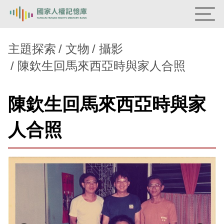
:::
國家人權記憶庫
主題探索
文物
攝影
陳欽生回馬來西亞時與家人合照
熱門關鍵字：
陳孟和
李舜治
鹿窟事件
安康接待室
新生訓導處
蛋殼畫
送物單
陳欽生回馬來西亞時與家
主題探索
人合照
背景知識
關於我們
意見信箱