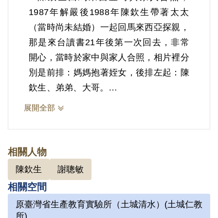
1987年解嚴後1988年陳欽生帶著太太
（當時尚未結婚）一起回馬來西亞探親，
那是來台讀書21年後第一次回去，非常
開心，當時於家中與家人合照，相片裡分
別是前排：媽媽抱著姪女，後排左起：陳
欽生、弟弟、大哥。
展開全部
2.陳欽生1949年生於馬來西亞，祖籍廣
東梅縣，客家人，僑居馬來西亞霹靂州怡
保市，1967年來臺灣，以僑生身分就讀
相關人物
成功大學化工系。求學期間，因1971年
陳欽生
謝聰敏
臺南市美國新聞處發生爆炸案，被羅織成
相關空間
為主謀，後因美新處爆炸案由謝聰敏等人
原臺灣省生產教育實驗所（土城清水）(土城仁教
扛起後，警總轉以共產黨罪名起訴陳欽
所)