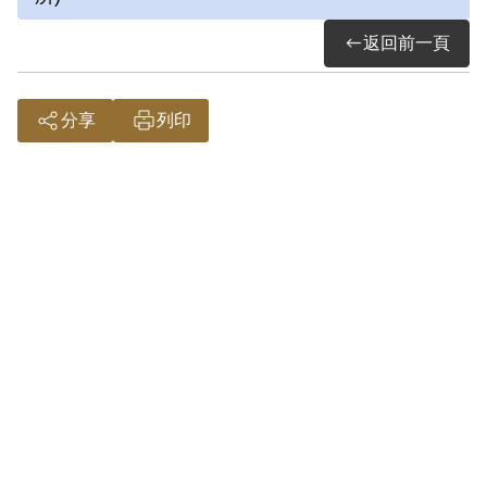
生，後遭判有期徒刑十二年。前後曾關押
返回前一頁
於景美看守所、綠島、土城仁教所等地。
1983年出獄後因無法獲得護照與身分
證，求職困難，經歷過一段困頓的時期，
分享
列印
直至1986、1987年陸續取得身分證與護
照後，在臺灣工作才較上軌道，後從事貿
易工作。