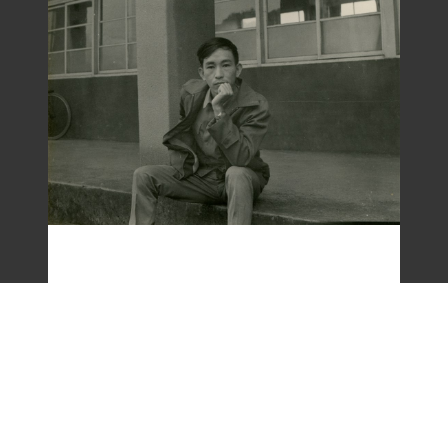
梁令惠友人獨照