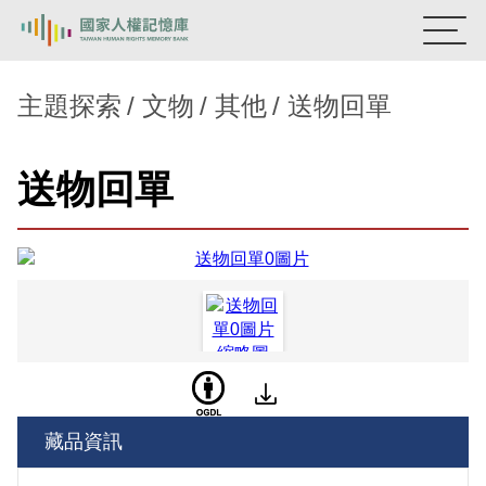
:::
國家人權記憶庫
主題探索
文物
其他
送物回單
熱門關鍵字：
陳孟和
李舜治
鹿窟事件
安康接待室
送物回單
新生訓導處
蛋殼畫
送物單
主題探索
背景知識
關於我們
意見信箱
藏品資訊