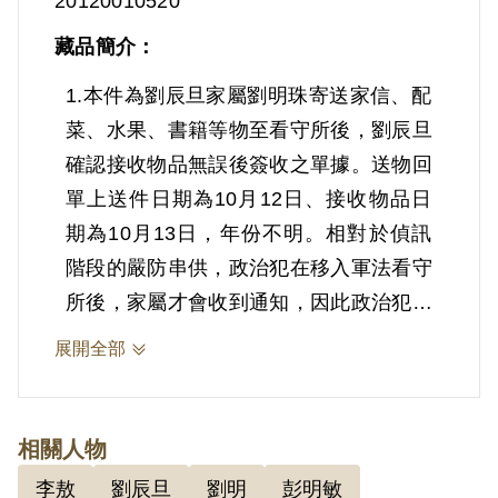
20120010520
藏品簡介：
1.本件為劉辰旦家屬劉明珠寄送家信、配
菜、水果、書籍等物至看守所後，劉辰旦
確認接收物品無誤後簽收之單據。送物回
單上送件日期為10月12日、接收物品日
期為10月13日，年份不明。相對於偵訊
階段的嚴防串供，政治犯在移入軍法看守
所後，家屬才會收到通知，因此政治犯才
得以與親友間通信，接受物品寄送等，收
展開全部
到親友送來的物品，常常是身心上的慰
藉。
相關人物
2.劉辰旦(1937-)，臺灣臺南人。1971年
李敖
劉辰旦
劉明
彭明敏