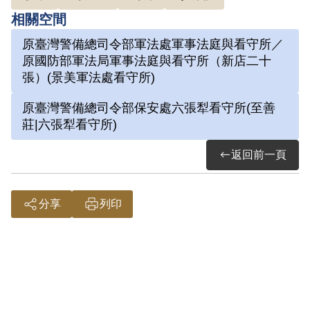
因涉「彭明敏案」、「臺南美國新聞處爆
相關空間
炸案」、「李敖案」被捕，時任水泥公司
原臺灣警備總司令部軍法處軍事法庭與看守所／
屏東營業所管理員；被捕後拘禁於警備總
原國防部軍法局軍事法庭與看守所（新店二十
司令部保安總處地下室及六張犁看守所進
張）(景美軍法處看守所)
行偵訊長達近一年。1972年移送景美軍
原臺灣警備總司令部保安處六張犁看守所(至善
法處看守所，判決結果處以15年有期徒
莊|六張犁看守所)
刑。服刑期間因美術老師婉拒函授，決意
返回前一頁
自學繪畫及書法。每日早晚以牢房廁所門
板為桌，開始獄中書畫生涯。獄中囚禁於
六號牢房，在狹小的方形牢獄中，房內六
分享
列印
個面構築出一塊個人場域，乃自稱「六大
山人」。1975年經上訴及國際特赦組織
關切，覆判結果為有期徒刑8年6個月，
減刑為有期徒刑5年8個月，1976年刑滿
出獄。