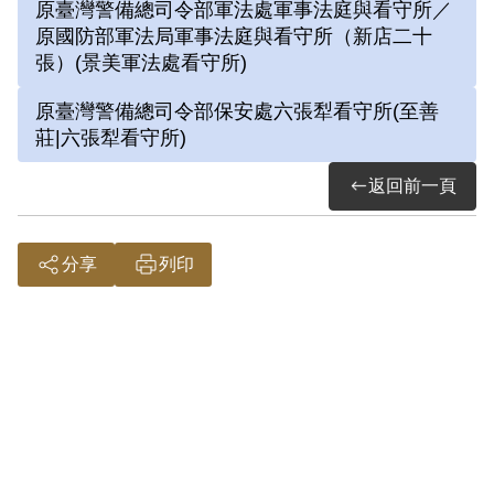
原臺灣警備總司令部軍法處軍事法庭與看守所／
屏東營業所管理員；被捕後拘禁於警備總
原國防部軍法局軍事法庭與看守所（新店二十
司令部保安總處地下室及六張犁看守所進
張）(景美軍法處看守所)
行偵訊長達近一年。1972年移送景美軍
原臺灣警備總司令部保安處六張犁看守所(至善
法處看守所，判決結果處以15年有期徒
莊|六張犁看守所)
刑。服刑期間因美術老師婉拒函授，決意
返回前一頁
自學繪畫及書法。每日早晚以牢房廁所門
板為桌，開始獄中書畫生涯。獄中囚禁於
六號牢房，在狹小的方形牢獄中，房內六
分享
列印
個面構築出一塊個人場域，乃自稱「六大
山人」。1975年經上訴及國際特赦組織
關切，覆判結果為有期徒刑8年6個月，
減刑為有期徒刑5年8個月，1976年刑滿
出獄。