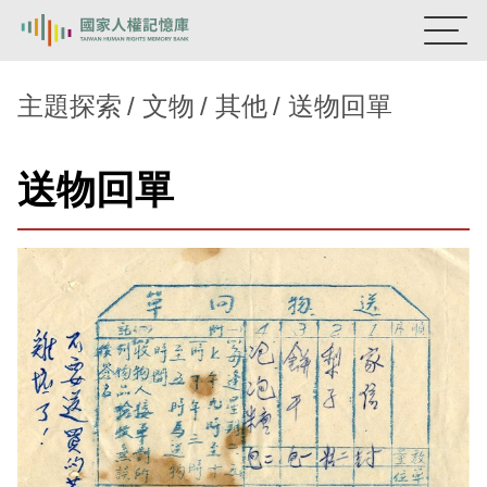
:::
國家人權記憶庫
主題探索
文物
其他
送物回單
熱門關鍵字：
陳孟和
李舜治
鹿窟事件
安康接待室
送物回單
新生訓導處
蛋殼畫
送物單
主題探索
背景知識
關於我們
意見信箱