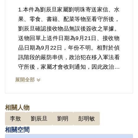
1.本件為劉辰旦家屬劉明珠寄送家信、水
果、零食、書籍、配菜等物至看守所後，
劉辰旦確認接收物品無誤後簽收之單據。
送物回單上送件日期為9月21日、接收物
品日期為9月22日，年份不明。相對於偵
訊階段的嚴防串供，政治犯在移入軍法看
守所後，家屬才會收到通知，因此政治犯
才得以與親友間通信，接受物品寄送等，
展開全部
收到親友送來的物品，常常是身心上的慰
藉。
相關人物
2.劉辰旦(1937-)，臺灣臺南人。1971年
李敖
劉辰旦
劉明
彭明敏
因涉「彭明敏案」、「臺南美國新聞處爆
相關空間
炸案」、「李敖案」被捕，時任水泥公司