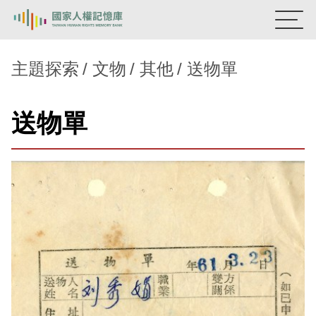
:::
國家人權記憶庫
主題探索
文物
其他
送物單
熱門關鍵字：
陳孟和
李舜治
鹿窟事件
安康接待室
送物單
新生訓導處
蛋殼畫
送物單
主題探索
背景知識
關於我們
意見信箱