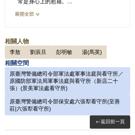
常是身心上的慰藉。
展開全部
2.劉辰旦(1937-)，臺灣臺南人。1971年
因涉「彭明敏案」、「臺南美國新聞處爆
炸案」、「李敖案」被捕，時任水泥公司
相關人物
屏東營業所管理員；被捕後拘禁於警備總
李敖
劉辰旦
彭明敏
湯(馬英)
司令部保安總處地下室及六張犁看守所進
相關空間
行偵訊長達近一年。1972年移送景美軍
原臺灣警備總司令部軍法處軍事法庭與看守所／
法處看守所，判決結果處以15年有期徒
原國防部軍法局軍事法庭與看守所（新店二十
刑。服刑期間因美術老師婉拒函授，決意
張）(景美軍法處看守所)
自學繪畫及書法。每日早晚以牢房廁所門
原臺灣警備總司令部保安處六張犁看守所(至善
板為桌，開始獄中書畫生涯。獄中囚禁於
莊|六張犁看守所)
六號牢房，在狹小的方形牢獄中，房內六
返回前一頁
個面構築出一塊個人場域，乃自稱「六大
山人」。1975年經上訴及國際特赦組織