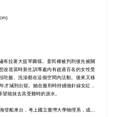
(cm)
方繡有拉著大提琴圖樣。姜民權被判刑後先被關
想改造當時新生訓導處內有超過百名的女性受
括吃飯、洗澡都在這個空間內活動。後來又移
0年才減刑出獄。她在服刑時持續做針線女紅，
希望能抹去其受難時的淚水。
年自上海登船來台，考上國立臺灣大學物理系，成為