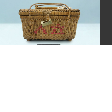
施月霞買給劉美虹之藤籃