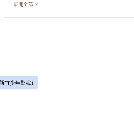
該系的第一位女學生，並且靠著獎學金與家教獨力
展開全部
曾幫忙運送衣服、食物等物資。在臺大唸書時，
認識了歷史系的于凱、張慶等人，後於1950年
社社員的姜民權也一同被捕，直接從臺大校園內
以「參加叛亂組織」罪名遭判刑十五年。出獄時
並結婚生子。
新竹少年監獄)
參考資料：
何慕凡，〈典藏文物分享--臺大物理系第一位女學生
頁62-63。