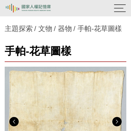
:::
國家人權記憶庫
主題探索
文物
器物
手帕-花草圖樣
熱門關鍵字：
陳孟和
李舜治
鹿窟事件
安康接待室
手帕-花草圖樣
新生訓導處
蛋殼畫
送物單
主題探索
背景知識
關於我們
意見信箱
Previous
Nex