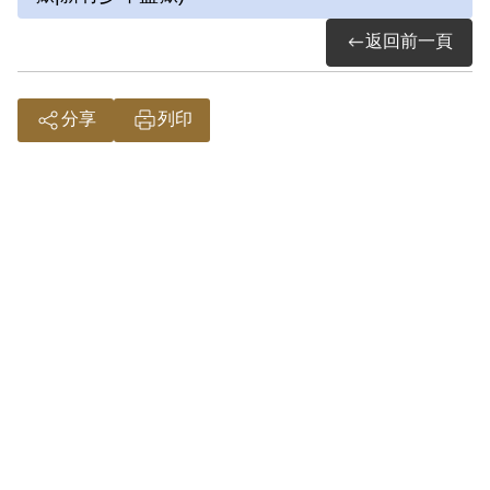
她加入了「耕耘社」，與同學們一起種
返回前一頁
菜，也認識了歷史系的于凱、張慶等人，
後於1950年爆發中共中央社會部案，于
分享
列印
等人被捕，身為耕耘社社員的姜民權也一
同被捕，直接從臺大校園內被帶走，在審
訊室經歷了電擊等審問，最終被以「參加
叛亂組織」罪名遭判刑十五年。出獄時已
經中年，後經同學介紹認識農業專家夏雨
人並結婚生子。
參考資料：