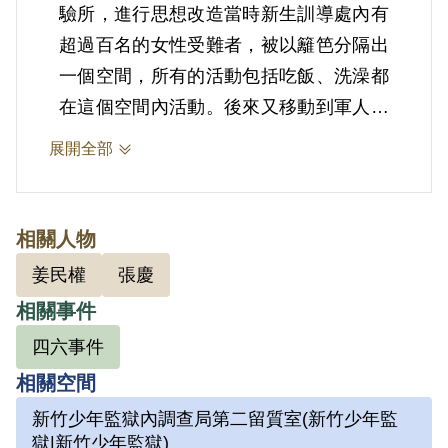
驗所，進行思想改造當時新生訓導處內有
超過百名的女性受難者，被以籬笆分隔出
一個空間，所有的活動包括吃飯、洗澡都
在這個空間內活動。後來又移動到軍人監
獄、新竹少年監獄等地，一直到1960年
展開全部
才減刑出獄。她在服刑時持續做針線女
紅，以平復心境，而獄友則為她織了手帕
與枕頭套，希望能抹去其受難時的淚水。
相關人物
姜民權
張慶
2.姜民權1930年出生於江蘇松江，後
相關事件
1948年自上海登船來台，考上國立臺灣
四六事件
大學物理系，成為該系的第一位女學生，
相關空間
並且靠著獎學金與家教獨力賺錢過活。
1949年四六事件爆發時，姜民權曾幫忙
新竹少年監獄內調查局第二留質室(新竹少年監
獄|新竹少年監獄)
運送衣服、食物等物資。在臺大唸書時，