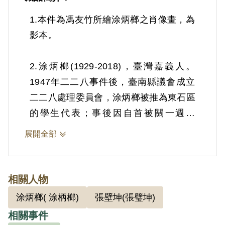
1.本件為馮友竹所繪涂炳榔之肖像畫，為
影本。
2.涂炳榔(1929-2018)，臺灣嘉義人。
1947年二二八事件後，臺南縣議會成立
二二八處理委員會，涂炳榔被推為東石區
的學生代表；事後因自首被關一週。
1948年以同等學歷考取臺灣省立師範學
展開全部
院藝術系，師承溥心畬、陳慧坤、黃君
璧、廖繼春等名家。1949年臺大與師範
學院學生「單車雙載」引發「四六事
相關人物
件」，涂炳榔因返鄉掃墓而躲過軍警大規
涂炳榔( 涂柄榔)
張壁坤(張璧坤)
模逮捕。然，1951年臺大學生陳元智於
相關事件
自白書中坦承曾參與同鄉張璧坤籌組的讀