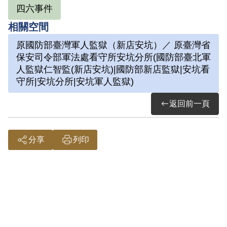
四六事件
書會，並閱讀《唯物論辯證法》，故牽連
相關空間
涂炳榔及吳逸民等人於1952年接續被
捕，涂炳榔等人被指涉參加民主自治同盟
原國防部臺灣軍人監獄（新店安坑）／ 原臺灣省
保安司令部軍法處看守所安坑分所(國防部臺北軍
組織，判處10年有期徒刑。同年被移送
人監獄仁智監(新店安坑)|國防部新店監獄|安坑看
關押於新店安坑軍人監獄。服刑時擔任監
守所|安坑分所|安坑軍人監獄)
獄外役工作，時常與獄友苦中作樂，繪製
返回前一頁
卡片寄予親友。1962年刑滿開釋。
分享
列印
參考資料：
中央研究院臺灣史研究所，《財團法人戒