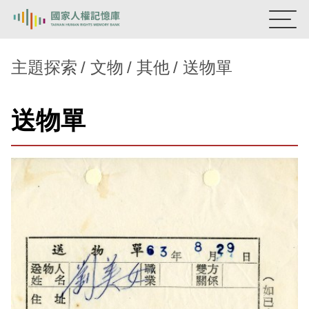
:::
國家人權記憶庫
主題探索
文物
其他
送物單
熱門關鍵字：
陳孟和
李舜治
鹿窟事件
安康接待室
送物單
新生訓導處
蛋殼畫
送物單
主題探索
背景知識
關於我們
意見信箱