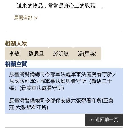
送來的物品，常常是身心上的慰藉。
展開全部
2.劉辰旦(1937-)，臺灣臺南人。1971年
因涉「彭明敏案」、「臺南美國新聞處爆
炸案」、「李敖案」被捕，時任水泥公司
相關人物
屏東營業所管理員；被捕後拘禁於警備總
李敖
劉辰旦
彭明敏
湯(馬英)
司令部保安總處地下室及六張犁看守所進
相關空間
行偵訊長達近一年。1972年移送景美軍
原臺灣警備總司令部軍法處軍事法庭與看守所／
法處看守所，判決結果處以15年有期徒
原國防部軍法局軍事法庭與看守所（新店二十
刑。服刑期間因美術老師婉拒函授，決意
張）(景美軍法處看守所)
自學繪畫及書法。每日早晚以牢房廁所門
原臺灣警備總司令部保安處六張犁看守所(至善
板為桌，開始獄中書畫生涯。獄中囚禁於
莊|六張犁看守所)
六號牢房，在狹小的方形牢獄中，房內六
返回前一頁
個面構築出一塊個人場域，乃自稱「六大