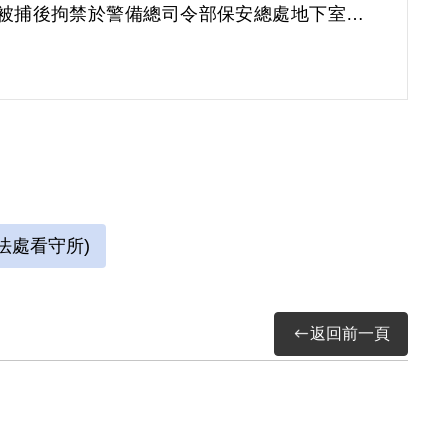
被捕後拘禁於警備總司令部保安總處地下室及
送景美軍法處看守所，判決結果處以15年有期徒
畫及書法。每日早晚以牢房廁所門板為桌，開
的方形牢獄中，房內六個面構築出一塊個人場
際特赦組織關切，覆判結果為有期徒刑8年6個
獄。
法處看守所)
返回前一頁
時期不當叛亂暨匪諜審判案件補償基金會移交檔
託計畫期末成果報告，2019。