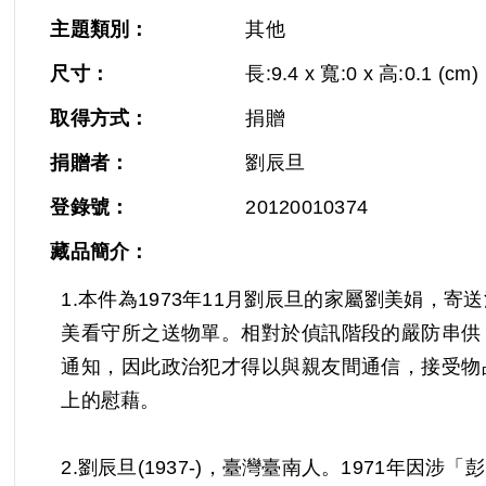
主題類別：
其他
尺寸：
長:9.4 x 寬:0 x 高:0.1 (cm)
取得方式：
捐贈
捐贈者：
劉辰旦
登錄號：
20120010374
藏品簡介：
1.本件為1973年11月劉辰旦的家屬劉美娟，
美看守所之送物單。相對於偵訊階段的嚴防串供
通知，因此政治犯才得以與親友間通信，接受物
上的慰藉。
2.劉辰旦(1937-)，臺灣臺南人。1971年