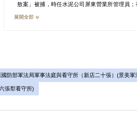
敖案」被捕，時任水泥公司屏東營業所管理員；
六張犁看守所進行偵訊長達近一年。1972年移
展開全部
刑。服刑期間因美術老師婉拒函授，決意自學繪
始獄中書畫生涯。獄中囚禁於六號牢房，在狹小
域，乃自稱「六大山人」。1975年經上訴及國
月，減刑為有期徒刑5年8個月，1976年刑滿出
國防部軍法局軍事法庭與看守所（新店二十張）(景美軍
六張犁看守所)
參考資料：
1.中央研究院臺灣史研究所，《財團法人戒嚴
案詮釋資料建置計畫》，新北：國家人權博物館委