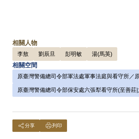
相關人物
李敖
劉辰旦
彭明敏
湯(馬英)
相關空間
原臺灣警備總司令部軍法處軍事法庭與看守所／原
原臺灣警備總司令部保安處六張犁看守所(至善莊|
分享
列印