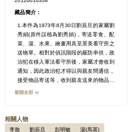
20120010358
藏品簡介：
1.本件為1973年8月30日劉辰旦的家屬劉
秀絹(原件誤植為劉秀娟)，寄送零食、配
菜、湯、水果、繪畫用具至景美看守所之
送物單。相對於偵訊階段的嚴防串供，政
治犯在移入軍法看守所後，家屬才會收到
通知，因此政治犯才得以與親友間通信，
接受物品寄送等，收到親友送來的物品，
常常是身心上的慰藉。
展開全部
2.劉辰旦(1937-)，臺灣臺南人。1971年
因涉「彭明敏案」、「臺南美國新聞處爆
相關人物
炸案」、「李敖案」被捕，時任水泥公司
李敖
劉辰旦
彭明敏
湯(馬英)