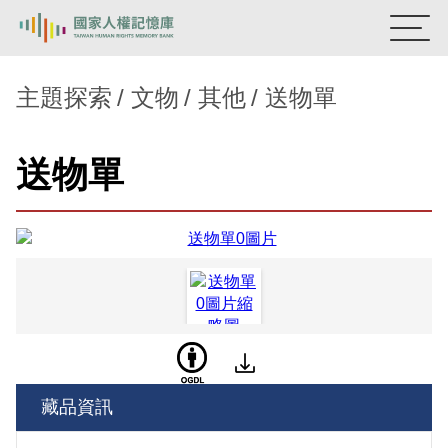
:::
國家人權記憶庫
主題探索
文物
其他
送物單
熱門關鍵字：
陳孟和
李舜治
鹿窟事件
安康接待室
送物單
新生訓導處
蛋殼畫
送物單
主題探索
背景知識
關於我們
意見信箱
藏品資訊