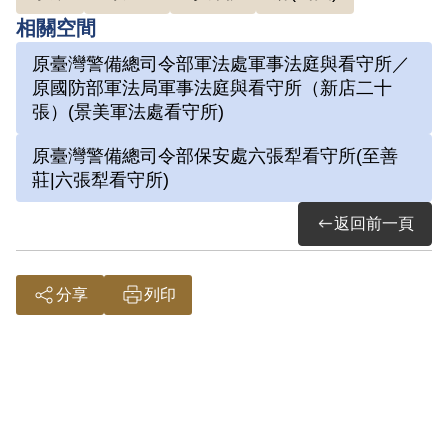
屏東營業所管理員；被捕後拘禁於警備總
相關空間
司令部保安總處地下室及六張犁看守所進
原臺灣警備總司令部軍法處軍事法庭與看守所／
行偵訊長達近一年。1972年移送景美軍
原國防部軍法局軍事法庭與看守所（新店二十
法處看守所，判決結果處以15年有期徒
張）(景美軍法處看守所)
刑。服刑期間因美術老師婉拒函授，決意
原臺灣警備總司令部保安處六張犁看守所(至善
自學繪畫及書法。每日早晚以牢房廁所門
莊|六張犁看守所)
板為桌，開始獄中書畫生涯。獄中囚禁於
返回前一頁
六號牢房，在狹小的方形牢獄中，房內六
個面構築出一塊個人場域，乃自稱「六大
山人」。1975年經上訴及國際特赦組織
分享
列印
關切，覆判結果為有期徒刑8年6個月，
減刑為有期徒刑5年8個月，1976年刑滿
出獄。