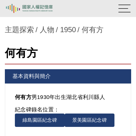
:::
國家人權記憶庫
主題探索
人物
1950
何有方
熱門關鍵字：
陳孟和
李舜治
鹿窟事件
安康接待室
何有方
新生訓導處
蛋殼畫
送物單
主題探索
基本資料與簡介
背景知識
關於我們
何有方
男
1930年出生
湖北省
利川縣人
紀念碑錄名位置：
意見信箱
綠島園區紀念碑
景美園區紀念碑