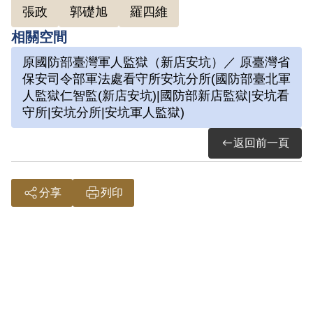
張政
郭礎旭
羅四維
2007年8月經第5屆第9次董監事會審核通過
相關空間
予以補償。補償理由為據前陸軍總司令部
裁定書及前國防部新店監獄對戒嚴時期叛
原國防部臺灣軍人監獄（新店安坑）／ 原臺灣省
保安司令部軍法處看守所安坑分所(國防部臺北軍
亂暨匪諜等案件請查紀錄證明表之記載，
人監獄仁智監(新店安坑)|國防部新店監獄|安坑看
其等因叛亂案件，於偵查中執行羈
守所|安坑分所|安坑軍人監獄)
押……、羈押日期民國（下同）47年2月15
返回前一頁
日。另參照同案被告羅四維案最高行政法
院95年度判字第00133號判決書之意旨，其
係因違背職守罪判處1年徒刑，其羈押折抵
分享
列印
刑期應自開釋日（1959年3月24日）往前回
溯1年計算（即1958年3月25日至1959年3
月24日為違背職守罪之羈押折抵刑期），
扣除後尚有一個月餘係因叛亂罪而遭羈押
受限制人身自由，符合補償條例第15條之1