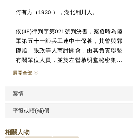
何有方（1930-），湖北利川人。
依(48)律判字第021號判決書，案發時為陸
軍第五十一師兵工連中士保養，其曾與郭
礎旭、張政等人商討開會，由其負責聯繫
有關單位人員，並於左營啟明堂秘密集會
等情。1958年2月15日被羈押。1959年經
展開全部
陸軍總司令部以《陸海空軍刑法》第120條
「共同違背職守而秘密集會」判處有期徒
案情
刑1年。
平復或賠(補)償
其於2000年7月向補償基金會提出申請，
2002年6月經第2屆第19次董監事會審核不
相關人物
予補償。其於2006年3月再次提出申請，