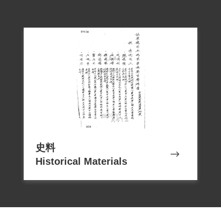
史料
Historical Materials