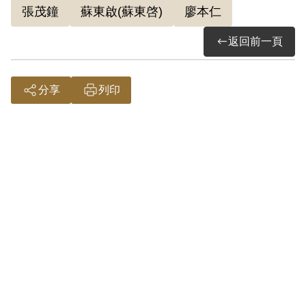
張茂鐘
蘇東啟(蘇東啓)
廖本仁
過予以補償。補償理由為原判決認定其明
知蘇東啓為匪諜而不告密檢舉，係以其於
返回前一頁
偵查中之自白與同案被告廖本仁等人供述
相符為據。惟其於審理中否認，原判決未
分享
列印
予詳查敘明，此外別無其他具體佐證，故
認本案非有實據。謝君緩刑前受羈押之限
制人身自由期間，符合補償條例第15條之1
第3款之要件，應予補償。07465申請案於
2004年10月14日再次提出，2006年12月
17日經第5屆第1次董監事會審核決議不予
補償。
2018年10月經促轉會公告撤銷判決處分。