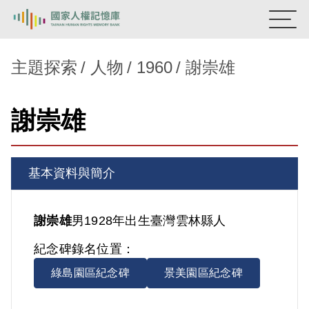
:::
國家人權記憶庫
主題探索
人物
1960
謝崇雄
熱門關鍵字：
陳孟和
李舜治
鹿窟事件
安康接待室
謝崇雄
新生訓導處
蛋殼畫
送物單
主題探索
基本資料與簡介
背景知識
關於我們
謝崇雄
男
1928年出生
臺灣
雲林縣人
紀念碑錄名位置：
意見信箱
綠島園區紀念碑
景美園區紀念碑