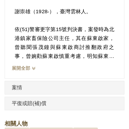
謝崇雄（1928-），臺灣雲林人。
依(51)警審更字第15號判決書，案發時為北
港鎮家畜保險公司主任，其在蘇東啟家，
曾聽聞張茂鐘與蘇東啟商討推翻政府之
事，曾婉勸蘇東啟慎重考慮，明知蘇東啟
之叛徒身分，未告密檢舉。1963年經臺灣
展開全部
警備總司令部以《戡亂時期檢肅匪諜條
例》第9條「明知為匪諜而不告密檢舉」判
案情
處有期徒刑2年，緩刑2年。1961年12月10
日具保開釋。
平復或賠(補)償
其於2000年4月向補償基金會提出申請，
相關人物
2003年5月經第3屆第4次臨時董事會審核通