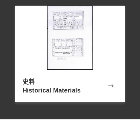
及同案被告之供述為唯一證據，別無其他
具體佐證，故應認本案非確有實據。2019
年5月30日，經促轉會公告撤銷其有罪判決
史料
Historical Materials