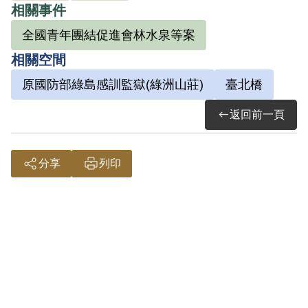
相關事件
調查局查覺，於1968年2月10日被羈押。
全國青年團結促進會林水泉等案
後經臺灣警備總司令部軍事檢察官嚴同暉
相關空間
偵查後於1968年5月20日以（57）警檢訴
原國防部綠島感訓監獄(綠洲山莊)
臺北橋
字第169號起訴書提起公訴。1969年10月
返回前一頁
21日，臺灣警備總司令部普通審判庭審判
長聶開國，以及審判官李繼唐、張玉芳作
出（57）初特字第五、十五、二十四、三
分享
列印
十五號判決，以《懲治叛亂條例》第二條
第三項「陰謀以非法之方法顛覆政府」、
《刑法》第五十九條判處其有期徒刑8年，
褫奪公權5年。其後賴水河聲請覆判，原判
決呈總統蔣介石核定時，改判有期徒刑10
年。1970年8月13日國防部高等覆判庭審判