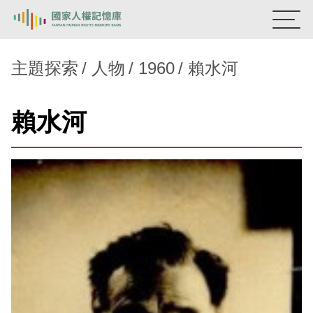
:::
國家人權記憶庫
主題探索
人物
1960
賴水河
熱門關鍵字：
陳孟和
李舜治
鹿窟事件
安康接待室
賴水河
新生訓導處
蛋殼畫
送物單
主題探索
背景知識
關於我們
意見信箱