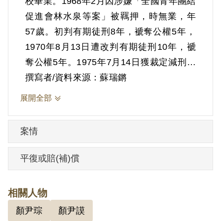
校畢業。1968年2月因涉嫌「全國青年團結
促進會林水泉等案」被羈押，時無業，年
57歲。初判有期徒刑8年，褫奪公權5年，
1970年8月13日遭改判有期徒刑10年，褫
奪公權5年。1975年7月14日獲裁定減刑出
獄。
撰寫者/資料來源：蘇瑞鏘
展開全部
根據官方檔案指出，顏尹謨由日返臺後，
偕同顏尹琮、陳光英赴彰化中山國民學校
案情
訪晤賴水河，告以臺獨分子在日本活動的
情形，以及其返臺乃是為了進行臺獨活
平復或賠(補)償
動，目前工作為暗殺政府官員黃國書、謝
東閔、連震東等及破壞臺北橋、大肚溪橋
相關人物
等，欲物色志同道合人士參與，賴水河表
顏尹琮
顏尹謨
示答應加入。然尚未進行即被司法行政部