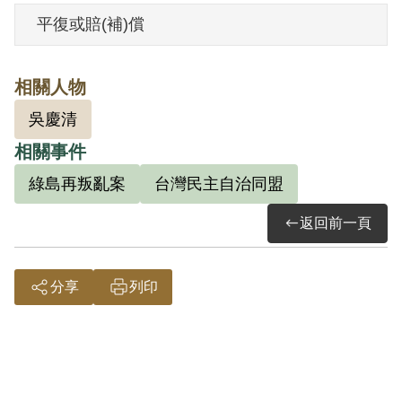
平復或賠(補)償
其於1999年5月向補償基金會提出申請，
2001年3月經第2屆第4次董監事會審核通過
相關人物
予以補償。補償理由為原判決認定其參加
吳慶清
叛亂組織，係以其供述經王為清介紹參加
相關事件
匪「臺灣民主自治同盟」，與王君聯絡並
密謀擴展組織等情。惟其於審理中否認，
綠島再叛亂案
台灣民主自治同盟
原判決未詳予查證，且原判決對該「臺灣
返回前一頁
民主自治同盟」之組織性質與目的均未詳
予查證，此外判決所指《屠格涅夫處女
分享
列印
地》一書，亦無法證明與參加叛亂組織有
所關聯，故認本案非有實據。