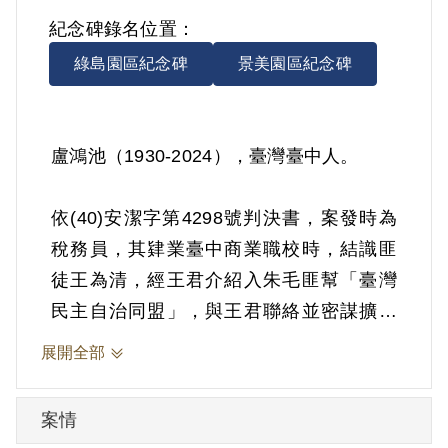
紀念碑錄名位置：
綠島園區紀念碑
景美園區紀念碑
盧鴻池（1930-2024），臺灣臺中人。
依(40)安潔字第4298號判決書，案發時為
稅務員，其肄業臺中商業職校時，結識匪
徒王為清，經王君介紹入朱毛匪幫「臺灣
民主自治同盟」，與王君聯絡並密謀擴展
組織。1951年5月2日被羈押。1951年經臺
展開全部
灣省保安司令部以《懲治叛亂條例》第5條
「參加叛亂之組織」判處有期徒刑10年。
案情
1961年5月19日刑期結束，5月20日開釋。