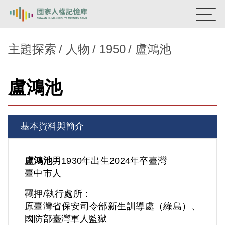
:::
國家人權記憶庫
主題探索
人物
1950
盧鴻池
熱門關鍵字：
陳孟和
李舜治
鹿窟事件
安康接待室
盧鴻池
新生訓導處
蛋殼畫
送物單
主題探索
基本資料與簡介
背景知識
關於我們
盧鴻池
男
1930年出生
2024年卒
臺灣
臺中市人
意見信箱
羈押/執行處所：
原臺灣省保安司令部新生訓導處（綠島）、
國防部臺灣軍人監獄