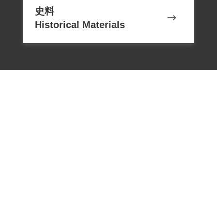
史料
Historical Materials
電話：02-22182438
傳真：02-22182436
Email：memoryservice@nhrm.gov.t