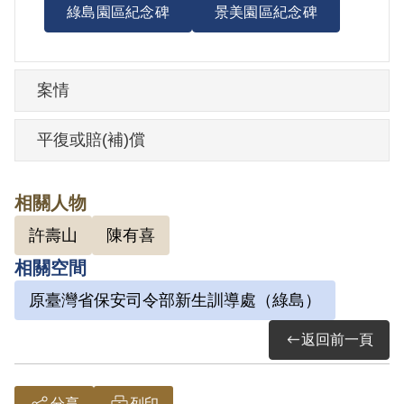
綠島園區紀念碑
景美園區紀念碑
案情
平復或賠(補)償
相關人物
許壽山
陳有喜
相關空間
原臺灣省保安司令部新生訓導處（綠島）
返回前一頁
分享
列印