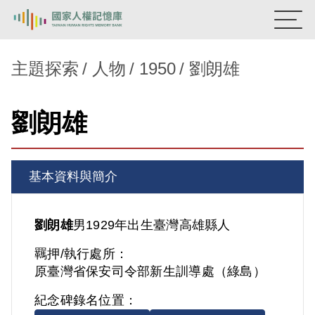
:::
國家人權記憶庫
主題探索
人物
1950
劉朗雄
熱門關鍵字：
陳孟和
李舜治
鹿窟事件
安康接待室
劉朗雄
新生訓導處
蛋殼畫
送物單
主題探索
基本資料與簡介
背景知識
關於我們
劉朗雄
男
1929年出生
臺灣
高雄縣人
羈押/執行處所：
意見信箱
原臺灣省保安司令部新生訓導處（綠島）
紀念碑錄名位置：