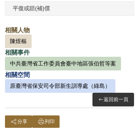
其家屬於1999年5月向補償基金會提出申
平復或賠(補)償
請，2000年10月經第1屆第7次臨時董事會
審核通過予以補償。補償理由為僅有其於
相關人物
偵查中之自白及共同被告間互證，別無其
陳煜樞
他積極佐證，因此難認其有參加叛亂組織
相關事件
之行為，故認非有實據。
2018年10月經促轉會公告撤銷判決處分。
中共臺灣省工作委員會臺中地區張伯哲等案
相關空間
原臺灣省保安司令部新生訓導處（綠島）
返回前一頁
分享
列印