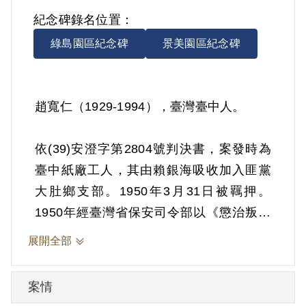
紀念碑錄名位置：
綠島園區紀念碑
景美園區紀念碑
趙寬仁（1929-1994），臺灣臺中人。
依(39)安澄字第2804號判決書，案發時為
臺中紙廠工人，其由賴銀海吸收加入匪黨
大肚鄉支部。1950年3月31日被羈押。
1950年經臺灣省保安司令部以《懲治叛亂
條例》第5條「參加叛亂之組織」判處有期
展開全部
徒刑5年。1955年3月30日刑期結束，4月
29日開釋。
案情