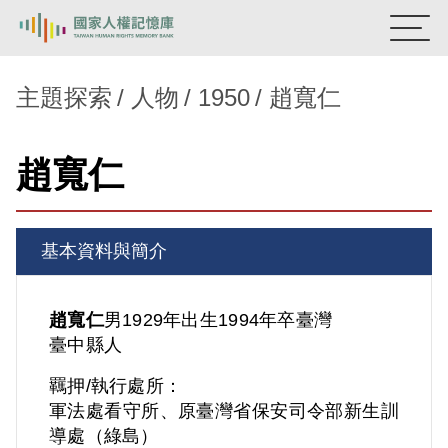
:::
國家人權記憶庫
主題探索
人物
1950
趙寬仁
熱門關鍵字：
陳孟和
李舜治
鹿窟事件
安康接待室
趙寬仁
新生訓導處
蛋殼畫
送物單
主題探索
基本資料與簡介
背景知識
關於我們
趙寬仁
男
1929年出生
1994年卒
臺灣
臺中縣人
意見信箱
羈押/執行處所：
軍法處看守所、原臺灣省保安司令部新生訓
導處（綠島）