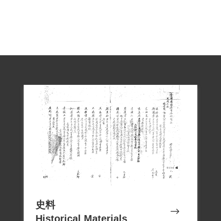
史料
Historical Materials