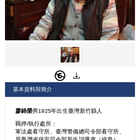
基本資料與簡介
廖錦榮
男
1925年出生
臺灣
新竹縣人
羈押/執行處所：
軍法處看守所、臺灣警備總司令部看守所、
原臺灣省保安司令部新生訓導處（綠島）、