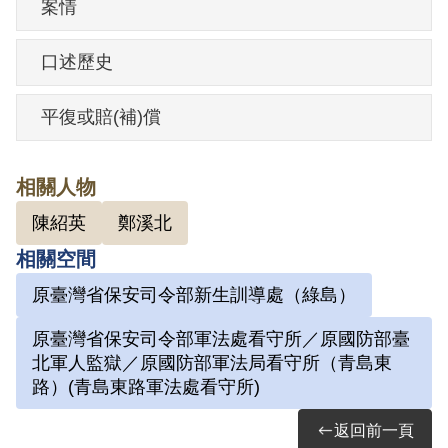
案情
其於1999年8月向補償基金會提出申請，
2001年9月經第2屆第12次臨時董事會審核
口述歷史
通過予以補償。補償理由為原判決認定被
告其參加叛亂之組織，係以同案被告陳紹
平復或賠(補)償
英之供述為唯一依據，此外無其他具體佐
證，故認本案非有實據。
相關人物
2018年10月經促轉會公告撤銷判決處分。
陳紹英
鄭溪北
相關空間
原臺灣省保安司令部新生訓導處（綠島）
原臺灣省保安司令部軍法處看守所／原國防部臺
北軍人監獄／原國防部軍法局看守所（青島東
路）(青島東路軍法處看守所)
返回前一頁