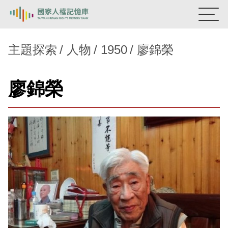
:::
國家人權記憶庫
主題探索
人物
1950
廖錦榮
熱門關鍵字：
陳孟和
李舜治
鹿窟事件
安康接待室
廖錦榮
新生訓導處
蛋殼畫
送物單
主題探索
背景知識
關於我們
意見信箱