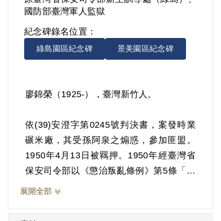
國防部臺灣軍人監獄
紀念碑錄名位置：
綠島園區紀念碑
景美園區紀念碑
廖錦榮（1925-），臺灣新竹人。
依(39)安澄字第0245號判決書，案發時業
碾米廠，其受孫阿泉之煽惑，參加匪盟。
1950年4月13日被羈押。1950年經臺灣省
保安司令部以《懲治叛亂條例》第5條「參
加叛亂之組織」判處有期徒刑13年。1963
展開全部
年4月12日刑期結束，4月13日開釋。