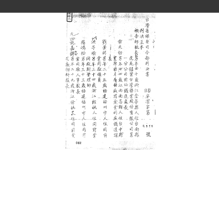
史料
Historical Materials