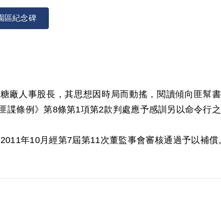
園區紀念碑
月眉糖廠人事股長，其思想因時局而動搖，閱讀傾向匪幫書
匪諜條例》第8條第1項第2款判處應予感訓另以命令行之。
2011年10月經第7屆第11次董監事會審核通過予以補償。
償。補償理由為原判決認其思想因時局而動搖，閱讀傾向