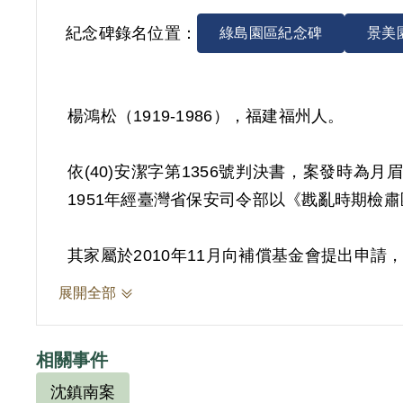
紀念碑錄名位置：
綠島園區紀念碑
景美
楊鴻松（1919-1986），福建福州人。
依(40)安潔字第1356號判決書，案發時為
1951年經臺灣省保安司令部以《戡亂時期檢肅
其家屬於2010年11月向補償基金會提出申請，
7月經第8屆第2次董監事會審核通過予以補
展開全部
層次問題，故認本案非有實據。
2018年12月經促轉會公告撤銷判決處分。
相關事件
沈鎮南案