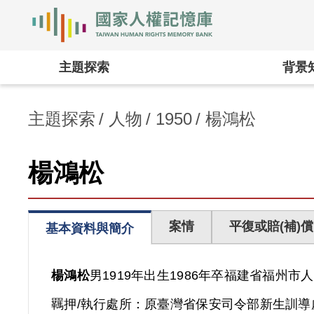
國家人權記憶庫
:::
主題探索
背景
主題探索
人物
1950
楊鴻松
楊鴻松
案情
平復或賠(補)償
基本資料與簡介
楊鴻松
男
1919年出生
1986年卒
福建省
福州市人
羈押/執行處所：
原臺灣省保安司令部新生訓導