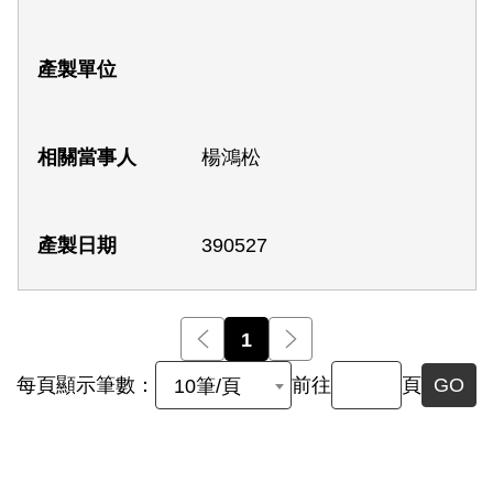
楊鴻松
390527
前一頁
1
後一頁
每頁顯示筆數：
前往
頁
GO
10筆/頁