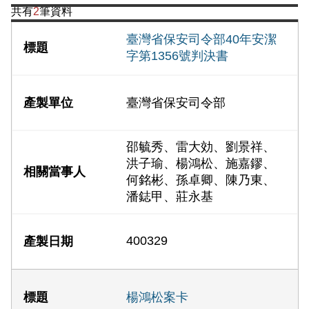
共有
2
筆資料
臺灣省保安司令部40年安潔
字第1356號判決書
臺灣省保安司令部
邵毓秀、雷大効、劉景祥、
洪子瑜、楊鴻松、施嘉鏐、
何銘彬、孫卓卿、陳乃東、
潘鋕甲、莊永基
400329
楊鴻松案卡