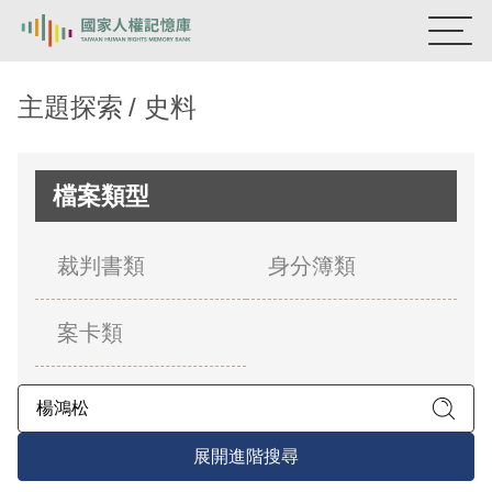
:::
國家人權記憶庫
主題探索
史料
熱門關鍵字：
陳孟和
李舜治
鹿窟事件
安康接待室
新生訓導處
蛋殼畫
送物單
檔案類型
主題探索
裁判書類
身分簿類
背景知識
案卡類
關於我們
意見信箱
展開進階搜尋