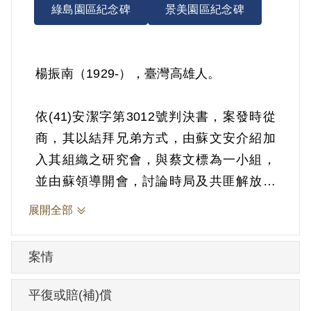
綠島園區紀念碑
景美園區紀念碑
楊振南（1929-），臺灣高雄人。
依(41)安潔字第3012號判決書，案發時從
商，其以結拜兄弟方式，由蘇文安介紹加
入其組織之研究會，與蔡文標為一小組，
並由蘇領導開會，討論時局及共匪解放臺
灣，歪曲三七五減租等問題。1951年9月13
展開全部
日被羈押。1952年經臺灣省保安司令部以
《懲治叛亂條例》第5條「參加叛亂之組
案情
織」判處有期徒刑10年。1961年9月12日
刑滿開釋。
平復或賠(補)償