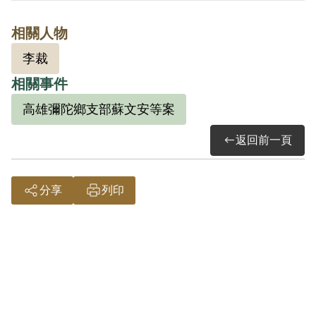
其於1999年4月向補償基金會提出申請，
相關人物
2000年9月經第1屆第5次臨時董事會審核通
李裁
過予以補償。補償理由為原判決認定其與
相關事件
李裁、馬昆泰等3人參加叛亂組織之證據資
料，僅有被告之供述筆錄與查報情形相
高雄彌陀鄉支部蘇文安等案
符，且就其等參加之結拜會、研究會之組
返回前一頁
織性質並未再予調查，故認非有實據。
2018年12月經促轉會公告撤銷判決處分。
分享
列印