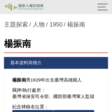
:::
國家人權記憶庫
主題探索
人物
1950
楊振南
熱門關鍵字：
陳孟和
李舜治
鹿窟事件
安康接待室
楊振南
新生訓導處
蛋殼畫
送物單
主題探索
基本資料與簡介
背景知識
關於我們
楊振南
男
1929年出生
臺灣
高雄縣人
羈押/執行處所：
意見信箱
臺灣省保安司令部、國防部臺灣軍人監獄
紀念碑錄名位置：