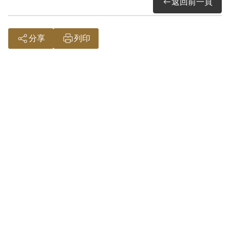
返回前一頁
之性質與目的均未予詳加查證，故認本案
非有實據。
分享
列印
2018年10月經促轉會公告撤銷判決處分。