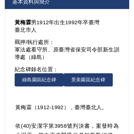
基本資料與簡介
黃梅霖
男
1912年出生
1992年卒
臺灣
臺北市人
羈押/執行處所：
軍法處看守所、原臺灣省保安司令部新生訓
導處（綠島）
紀念碑錄名位置：
綠島園區紀念碑
景美園區紀念碑
黃梅霖（1912-1992），臺灣臺北人。
依(40)安潔字第3958號判決書，案發時為