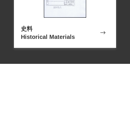
史料
Historical Materials
電話：02-22182438