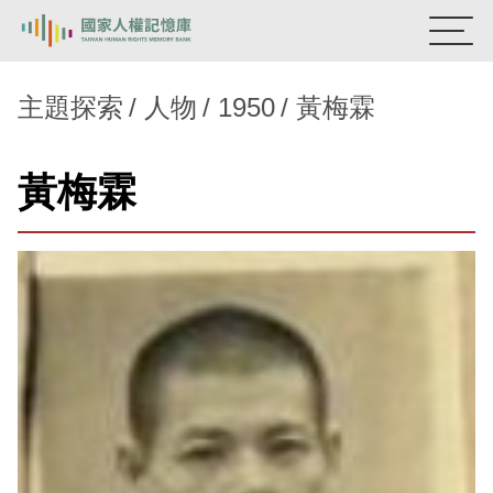
:::
國家人權記憶庫
主題探索
人物
1950
黃梅霖
熱門關鍵字：
陳孟和
李舜治
鹿窟事件
安康接待室
黃梅霖
新生訓導處
蛋殼畫
送物單
主題探索
背景知識
關於我們
意見信箱