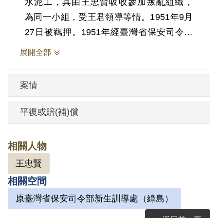
水泥工，其由王忠賢吸收參加叛亂組織，
為同一小組，受王君領導等情。1951年9月
27日被羈押。1951年經臺灣省保安司令部
以《懲治叛亂條例》第5條「參加叛亂之組
展開全部
織」判處有期徒刑5年。1956年9月26日刑
期結束，9月27日開釋。
案情
其家屬於1999年5月向補償基金會提出申
平復或賠(補)償
請，2001年4月經第2屆第6次臨時董事會審
核通過予以補償。其家屬於2001年7月再次
相關人物
提出申請，2001年10月經第2屆第11次董
王忠賢
監事會審核通過予以補償。補償理由為原
相關空間
判決認定其參加叛亂之組織，僅以其之自
白為據。惟黃參其加談話會之行為，僅涉
原臺灣省保安司令部新生訓導處（綠島）
言論思想層次，且原判決對其所參加組織