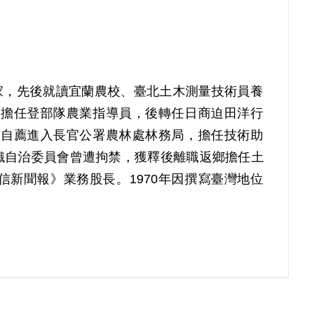
於農家，先後就讀宜蘭農校、臺北土木測量技術員養
，擔任登部隊農業指導員，後轉任日商迫田洋行
後自薦進入長官公署農林處林務局，擔任技術助
織自治委員會曾遭拘禁，獲釋後離職返鄉擔任土
新聞報》業務股長。1970年因撰寫臺灣地位
遼委託，將該報經濟版新聞譯為日文、介紹本地
商產業」資料出版社，自任發行人兼社長。出版
取材翻譯自臺灣本地經濟相關新聞，著重外銷貿易
行量約三百份，訂戶多為日商及合作廠商。