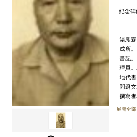
紀念碑
湯鳳霖
成所。
書記。
理員。
地代書
問題文
撰寫者
196
展開全部
經濟動
社發行
政策和