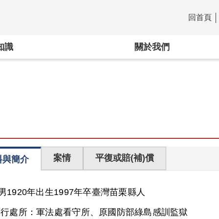
回首頁
:::
知識
關於我們
案情
平復或賠(補)償
料與簡介
男
1920年出生
1997年卒
臺灣
苗栗縣人
執行處所：
軍法處看守所、原國防部綠島感訓監獄