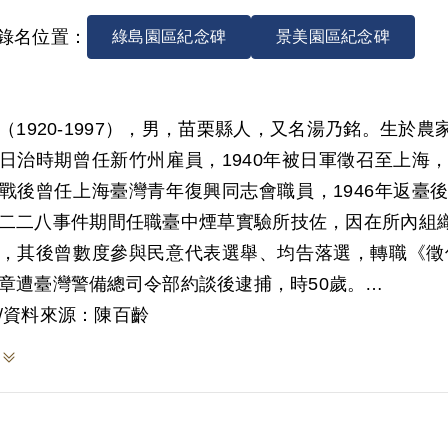
錄名位置：
綠島園區紀念碑
景美園區紀念碑
（1920-1997），男，苗栗縣人，又名湯乃銘。生
日治時期曾任新竹州雇員，1940年被日軍徵召至上海
戰後曾任上海臺灣青年復興同志會職員，1946年返臺
二二八事件期間任職臺中煙草實驗所技佐，因在所內組
，其後曾數度參與民意代表選舉、均告落選，轉職《徵信
章遭臺灣警備總司令部約談後逮捕，時50歲。
/資料來源：陳百齡
7年任職《徵信新聞報》期間，受日本駐華商務官員岩佐
態，窺見商情資訊商機。同年辭卻報社職務，創辦「通
所發行刊物《通商產業》為16開紙9-10頁，內容多
本地商情動態，打字油印裝訂成單行本，每日出刊，發