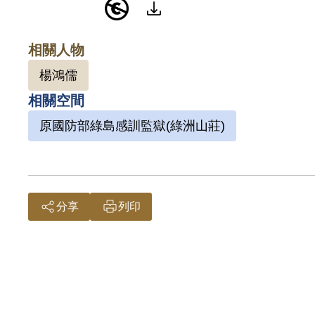
湯鳳霖
相關人物
本日文
楊鴻儒
我國在
相關空間
改選中
灣並非
原國防部綠島感訓監獄(綠洲山莊)
國、但
分享
列印
湯申請
文版本
判決仍
減刑為