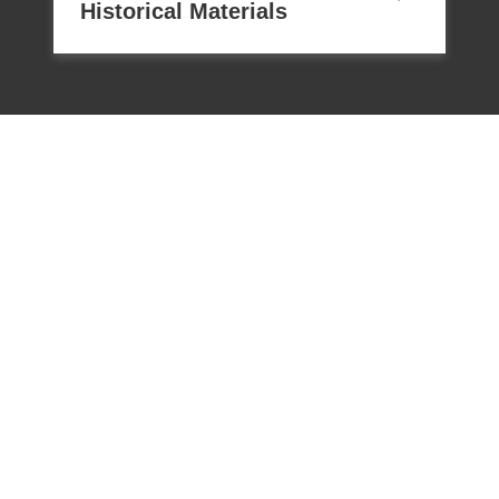
Historical Materials
電話：02-22182438
傳真：02-22182436
Email：memoryservice@nhrm.gov.t
w