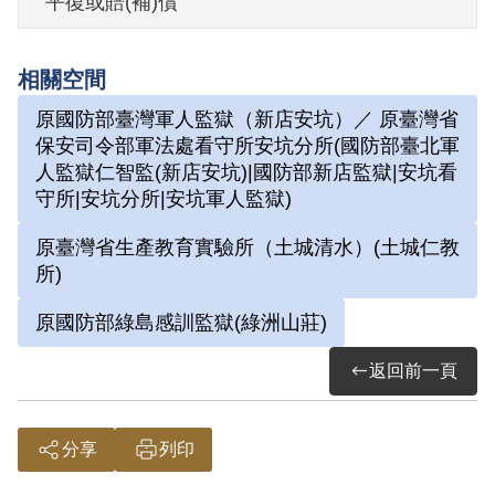
平復或賠(補)償
第二案：依(72)障判字第22號判決書，案發
時為受刑人，其具名親筆書寫「臺灣民族
相關空間
獨立運動所賦予之任務業已失敗，議會鬥
原國防部臺灣軍人監獄（新店安坑）／ 原臺灣省
爭與暴力鬥爭必須立即展開」。1983年經
保安司令部軍法處看守所安坑分所(國防部臺北軍
《懲治叛亂條例》第7條「以文字為有利於
人監獄仁智監(新店安坑)|國防部新店監獄|安坑看
叛徒之宣傳」判處有期徒刑5年。1988年3
守所|安坑分所|安坑軍人監獄)
月25日假釋。
原臺灣省生產教育實驗所（土城清水）(土城仁教
所)
其於2001年1月向補償基金會提出申請，
原國防部綠島感訓監獄(綠洲山莊)
2003年6月經第3屆第7次董監事會審核通過
予以補償。第一案補償理由為原裁定以其
返回前一頁
於1978年間書寫反動文字，而予交付感化3
年，屬言論思想層次問題，故認本案非有
分享
列印
實據。第二案補償理由為原判決認定其以