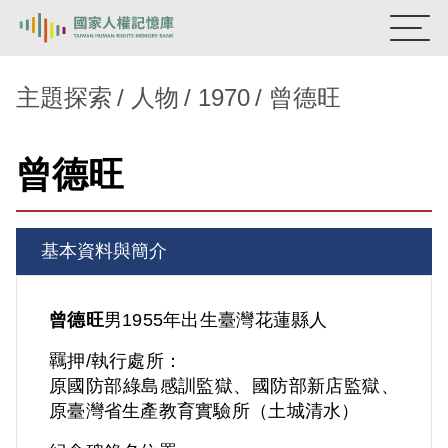
:::
國家人權記憶庫
主題探索
人物
1970
曾德旺
熱門關鍵字：
陳孟和
李舜治
鹿窟事件
安康接待室
曾德旺
新生訓導處
蛋殼畫
送物單
主題探索
基本資料與簡介
背景知識
關於我們
曾德旺
男
1955年出生
臺灣
花蓮縣人
羈押/執行處所：
意見信箱
原國防部綠島感訓監獄、國防部新店監獄、
原臺灣省生產教育實驗所（土城清水）