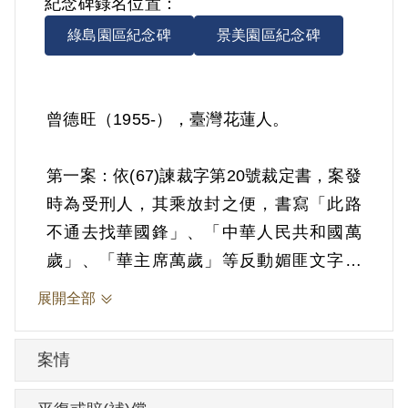
紀念碑錄名位置：
綠島園區紀念碑
景美園區紀念碑
曾德旺（1955-），臺灣花蓮人。
第一案：依(67)諫裁字第20號裁定書，案發
時為受刑人，其乘放封之便，書寫「此路
不通去找華國鋒」、「中華人民共和國萬
歲」、「華主席萬歲」等反動媚匪文字。
1978年經臺灣警備總司令部以《戡亂時期
展開全部
檢肅匪諜條例》第8條第1項第2款裁定交付
感化3年。1979年1月9日交付感化。1981
案情
年11月19日感化開釋，還押新店監獄執行
殘刑。