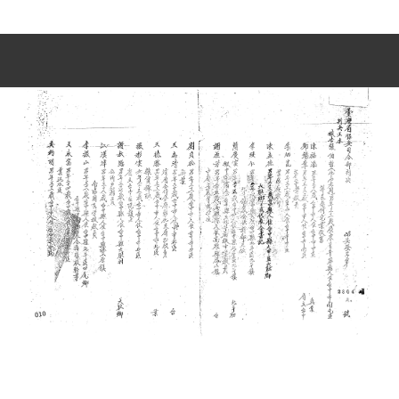
史料
Historical Materials