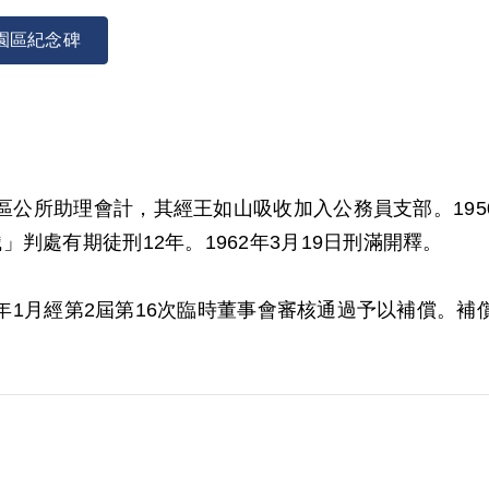
園區紀念碑
區區公所助理會計，其經王如山吸收加入公務員支部。195
判處有期徒刑12年。1962年3月19日刑滿開釋。
02年1月經第2屆第16次臨時董事會審核通過予以補償
對其所參加「公務員支部」組織之性質與目的均未詳予