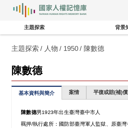
國家人權記憶庫
:::
主題探索
背景
主題探索
人物
1950
陳數德
陳數德
案情
平復或賠(補)償
基本資料與簡介
陳數德
男
1923年出生
臺灣
臺中市人
羈押/執行處所：
國防部臺灣軍人監獄、原臺灣