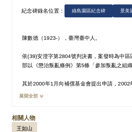
紀念碑錄名位置：
綠島園區紀念碑
景美
陳數德（1923-），臺灣臺中人。
依(39)安澄字第2804號判決書，案發時為中
部以《懲治叛亂條例》第5條「參加叛亂之組織」
其於2000年1月向補償基金會提出申請，20
自白及共同被告間之供述互證為據。惟原判決
展開全部
實據。
2018年10月經促轉會公告撤銷判決處分。
相關人物
王如山