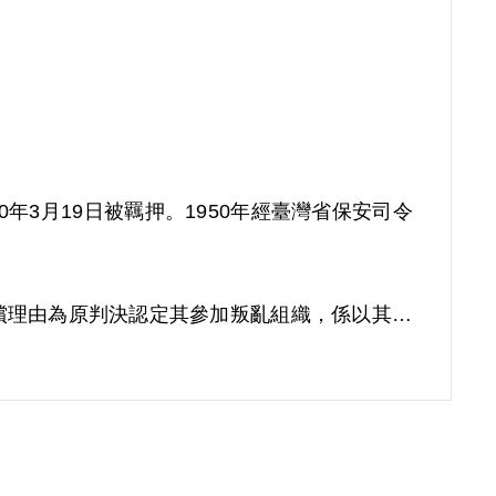
0年3月19日被羈押。1950年經臺灣省保安司令
。補償理由為原判決認定其參加叛亂組織，係以其之
查證敘明，此外無其他具體佐證，故認本案非有