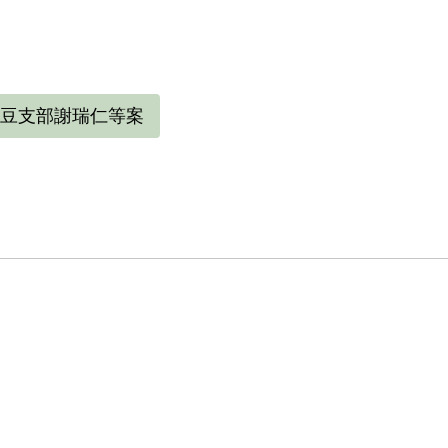
，林怡賢、李家輝、李大山則負責糖廠方面，是以意圖
度較低落且活動力不強，故「應予減輕處以適當之刑罪名
1999年提出補償申請時陳述，他根本不知共產黨是什
令部受審時他否認加入共黨，但不被採信，仍被判處1
豆支部謝瑞仁等案
島新生訓導處，直到刑滿為止。
入監時，正值青壯之年，父已亡，母仍在，與妻子育有
2年5月31日刑滿，不過遲至6月18日才被釋放。出獄
，雖覺無奈，只能認命存活。
9年5月陳水盛本人向補償基金會提出補償申請，2001
償理由為原判決認定陳水盛意圖以非法之方法顛覆政府
審判中，提出刑求之抗辯，原判決未予詳加查證，且原
或負責糖廠之協同保護，備為將來歡迎共軍接管」之行
之階段，故應認本案非有實據。2018年10月4日經促