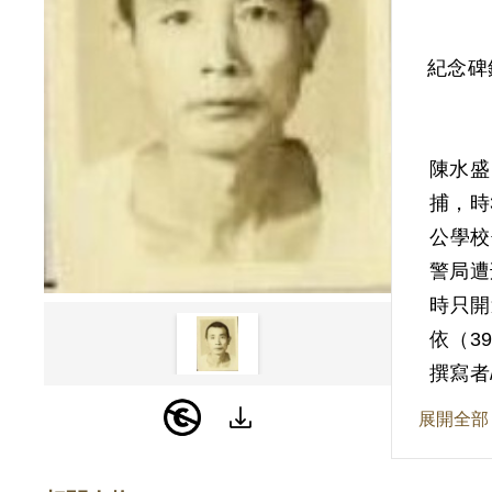
紀念碑
陳水盛
捕，時
公學校
警局遭
時只開
依（3
吸收多
撰寫者
地下黨
展開全部
才被偵
依官方