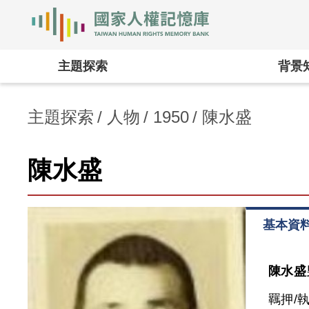
國家人權記憶庫
:::
主題探索
背景
主題探索
人物
1950
陳水盛
陳水盛
基本資
陳水盛
羈押/