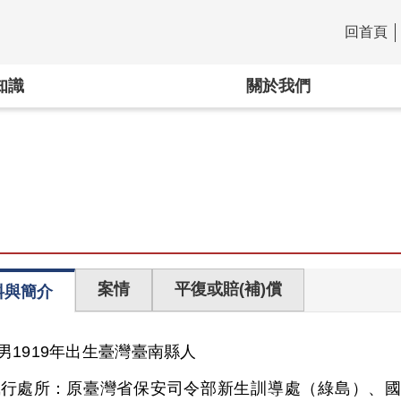
回首頁
:::
知識
關於我們
案情
平復或賠(補)償
料與簡介
男
1919年出生
臺灣
臺南縣人
執行處所：
原臺灣省保安司令部新生訓導處（綠島）、