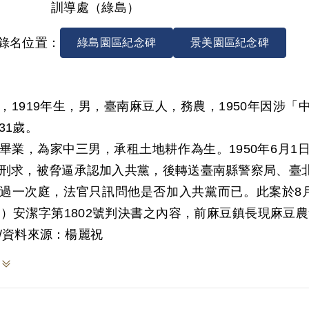
訓導處（綠島）
錄名位置：
綠島園區紀念碑
景美園區紀念碑
，1919年生，男，臺南麻豆人，務農，1950年因涉
31歲。
畢業，為家中三男，承租土地耕作為生。1950年6月
刑求，被脅逼承認加入共黨，後轉送臺南縣警察局、臺
過一次庭，法官只訊問他是否加入共黨而已。此案於8
9）安潔字第1802號判決書之內容，前麻豆鎮長現麻豆
人入黨，後成立「麻豆支部」，總計有三十餘人。中共
/資料來源：楊麗祝
員出面投案，支部成員李天生自新坦承組織運作情形，
破。
之判決資料，陳水盛是經鎮公所事務員孫清誥吸收參加