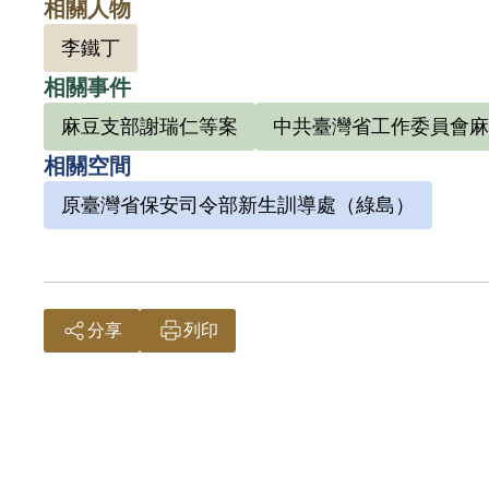
相關人物
村宣傳
李鐵丁
知識程
水盛在
相關事件
保安司
麻豆支部謝瑞仁等案
中共臺灣省工作委員會麻
年送綠
相關空間
陳水盛
原臺灣省保安司令部新生訓導處（綠島）
196
時盤查
199
償。補
分享
列印
陳君於
宣傳，
手實行