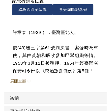
紀念碑錄名位置：
綠島園區紀念碑
景美園區紀念碑
許章泰（1929-），臺灣臺北人。
依(43)審三字第61號判決書，案發時為車
伕，其由黃朝和吸收參加匪幫組織等情。
1953年3月11日被羈押。1954年經臺灣省
保安司令部以《懲治叛亂條例》第5條「參
加叛亂之組織」判處有期徒刑10年。1963
展開全部
年3月10日刑滿開釋。
案情
其於1999年4月向補償基金會提出申請，
2000年9月經第1屆第6次臨時董事會審核通