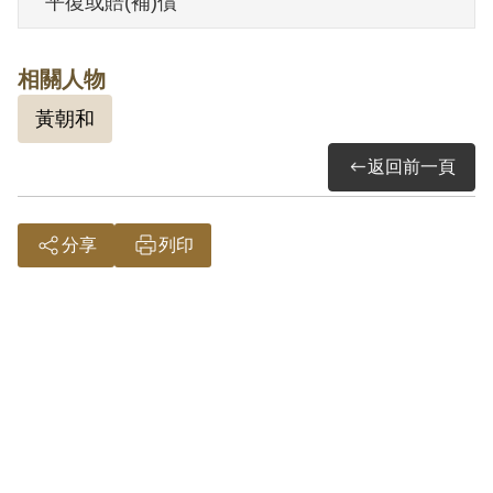
平復或賠(補)償
過予以補償。補償理由為僅有其在偵查中
之自白及同案被告陳秋貴等在前保密局之
相關人物
互供，審判中則矢口否認，此外別無其他
黃朝和
佐證資料，足以證明與事實相符，且其參
加何種組織及組織之名稱與屬性，原判決
返回前一頁
均未詳予查證，故認非有實據。
2019年2月經促轉會公告撤銷判決處分。
分享
列印