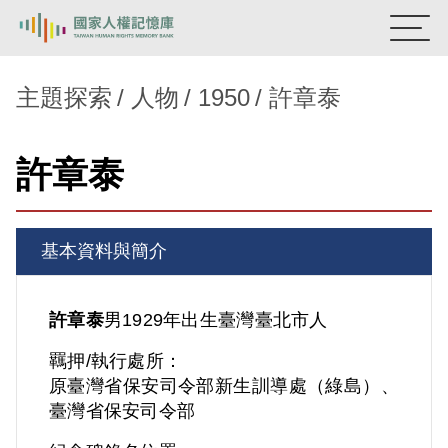
:::
國家人權記憶庫
主題探索
人物
1950
許章泰
熱門關鍵字：
陳孟和
李舜治
鹿窟事件
安康接待室
許章泰
新生訓導處
蛋殼畫
送物單
主題探索
基本資料與簡介
背景知識
關於我們
許章泰
男
1929年出生
臺灣
臺北市人
羈押/執行處所：
意見信箱
原臺灣省保安司令部新生訓導處（綠島）、
臺灣省保安司令部