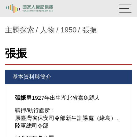
:::
國家人權記憶庫
主題探索
人物
1950
張振
熱門關鍵字：
陳孟和
李舜治
鹿窟事件
安康接待室
張振
新生訓導處
蛋殼畫
送物單
主題探索
基本資料與簡介
背景知識
關於我們
張振
男
1927年出生
湖北省
嘉魚縣人
羈押/執行處所：
意見信箱
原臺灣省保安司令部新生訓導處（綠島）、
陸軍總司令部