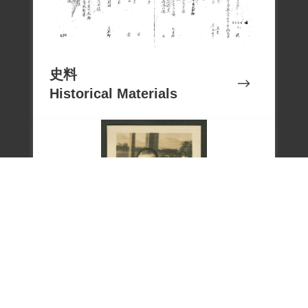
史料
Historical Materials
文物
Cultural Relics