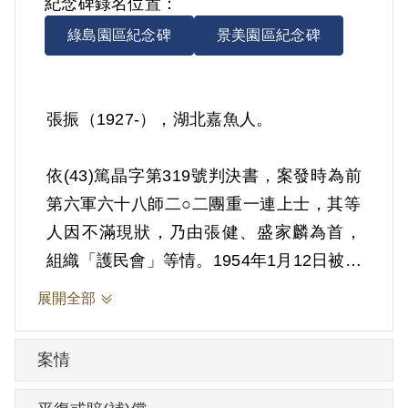
紀念碑錄名位置：
綠島園區紀念碑
景美園區紀念碑
張振（1927-），湖北嘉魚人。
依(43)篤晶字第319號判決書，案發時為前
第六軍六十八師二○二團重一連上士，其等
人因不滿現狀，乃由張健、盛家麟為首，
組織「護民會」等情。1954年1月12日被羈
押。1955年經陸軍總司令部以《懲治叛亂
展開全部
條例》第2條第3項「陰謀以非法之方法顛
覆政府」判處有期徒刑10年。1964年1月
案情
11日刑滿開釋。