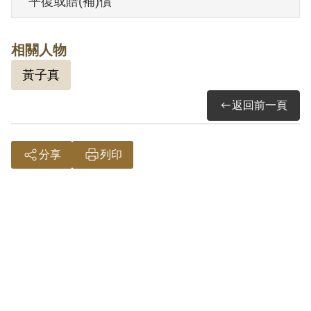
平復或賠(補)償
其於1999年4月向補償基金會提出申請，
2000年10月經第1屆第7次臨時董事會審核
相關人物
通過予以補償。補償理由為原判決認定其
黃子真
與張健、鄭永清、盛家麟等4人共同陰謀意
圖以非法之方法顛覆政府之依據，僅有其
返回前一頁
等於偵查中之自白，此外別無其他具體佐
證，因此難認其等4人陰謀意圖以非法之方
分享
列印
法顛覆政府，故認非有實據。
2019年2月經促轉會公告撤銷判決處分。